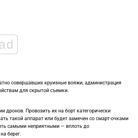
2
2
1
ad
1
1
ратно совершавших круизные вояжи, администрация
ойствам для скрытой съемки.
1
и дронов. Провозить их на борт категорически
ать такой аппарат или будет замечен со смарт-очками
быть самыми неприятными — вплоть до
на берег.