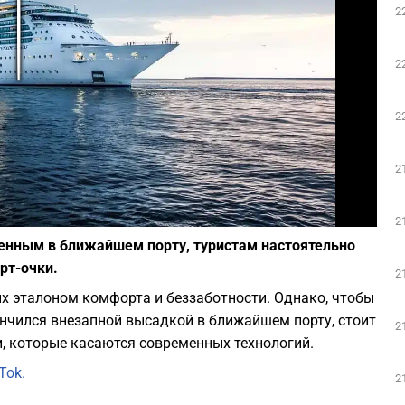
2
Play
2
2
2
Фото: pixabay
2
енным в ближайшем порту, туристам настоятельно
рт-очки.
2
х эталоном комфорта и беззаботности. Однако, чтобы
ончился внезапной высадкой в ближайшем порту, стоит
2
, которые касаются современных технологий.
Tok.
2