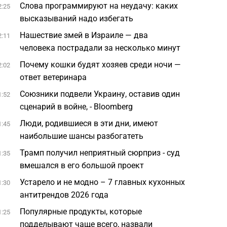
Слова программируют на неудачу: каких
2:25
высказываний надо избегать
Нашествие змей в Израиле — два
2:11
человека пострадали за несколько минут
Почему кошки будят хозяев среди ночи —
2:02
ответ ветеринара
Союзники подвели Украину, оставив один
1:52
сценарий в войне, - Bloomberg
Люди, родившиеся в эти дни, имеют
1:45
наибольшие шансы разбогатеть
Трамп получил неприятный сюрприз - суд
1:35
вмешался в его большой проект
Устарело и не модно – 7 главных кухонных
1:30
антитрендов 2026 года
Популярные продукты, которые
1:25
подделывают чаще всего, назвали