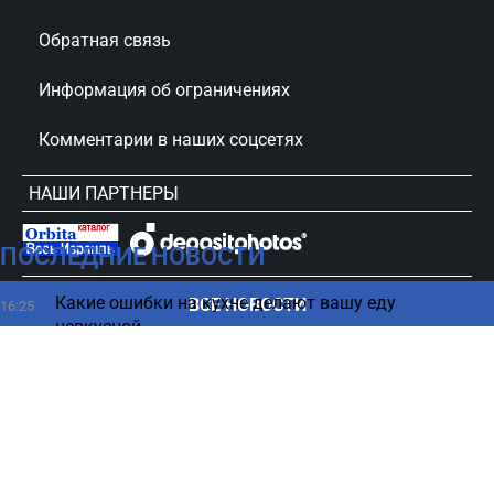
Обратная связь
Информация об ограничениях
Комментарии в наших соцсетях
НАШИ ПАРТНЕРЫ
ПОСЛЕДНИЕ НОВОСТИ
сursorinfo.co.il © Все права защищены
Какие ошибки на кухне делают вашу еду
ВСЕ НОВОСТИ
16:25
невкусной
20 тысяч солдат готовы действовать - Турция
16:11
создает новую угрозу
Огромная акула, которая рвет китов, шокировала
16:00
ученых (ВИДЕО)