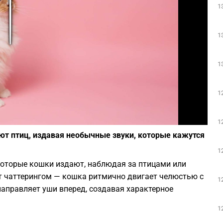
1
Play
1
1
1
Фото: Kabo / Unsplash
1
ют птиц, издавая необычные звуки, которые кажутся
1
оторые кошки издают, наблюдая за птицами или
т чаттерингом — кошка ритмично двигает челюстью с
1
аправляет уши вперед, создавая характерное
1