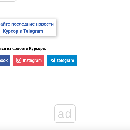
айте последние новости
Курсор в Telegram
ся на соцсети Курсора:
book
instagram
telegram
ad