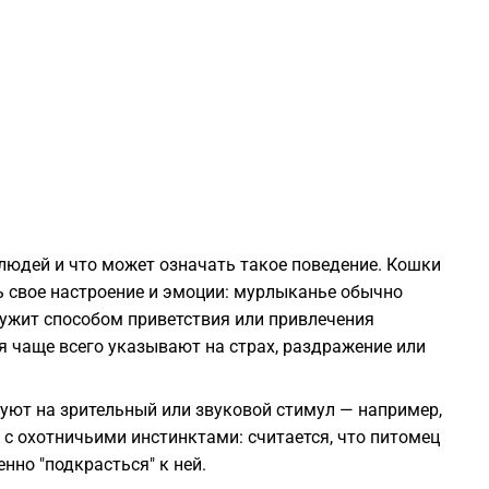
1
1
1
1
 людей и что может означать такое поведение. Кошки
ь свое настроение и эмоции: мурлыканье обычно
1
лужит способом приветствия или привлечения
я чаще всего указывают на страх, раздражение или
1
руют на зрительный или звуковой стимул — например,
 с охотничьими инстинктами: считается, что питомец
но "подкрасться" к ней.
1