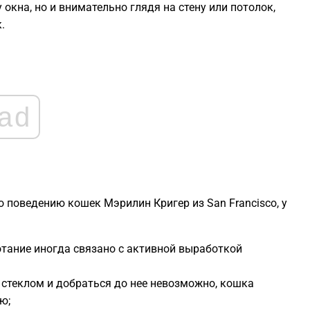
окна, но и внимательно глядя на стену или потолок,
.
1
1
1
ad
1
1
о поведению кошек Мэрилин Кригер из
San Francisco
, у
1
тание иногда связано с активной выработкой
 стеклом и добраться до нее невозможно, кошка
ю;