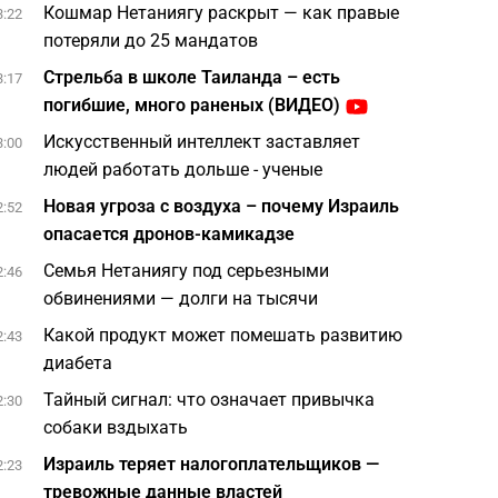
Кошмар Нетаниягу раскрыт — как правые
3:22
потеряли до 25 мандатов
Стрельба в школе Таиланда – есть
3:17
погибшие, много раненых (ВИДЕО)
Искусственный интеллект заставляет
3:00
людей работать дольше - ученые
Новая угроза с воздуха – почему Израиль
2:52
опасается дронов-камикадзе
Семья Нетаниягу под серьезными
2:46
обвинениями — долги на тысячи
Какой продукт может помешать развитию
2:43
диабета
Тайный сигнал: что означает привычка
2:30
собаки вздыхать
Израиль теряет налогоплательщиков —
2:23
тревожные данные властей