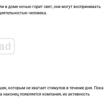
и в доме ночью горит свет, они могут воспринимать
0
 деятельностью человека.
0
ad
2
2
2
ек, которым не хватает стимулов в течение дня. Пока
2
гда наконец появляется компания, их активность
2