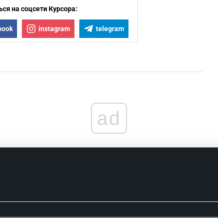
ся на соцсети Курсора:
book
instagram
telegram
ad