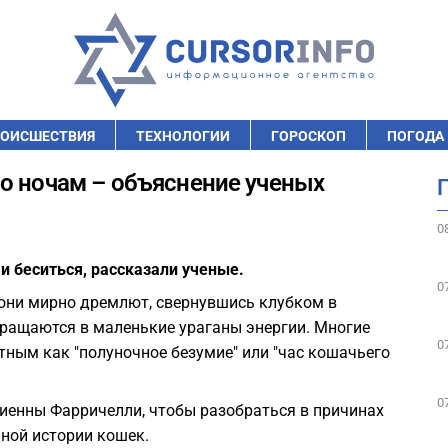
ОИСШЕСТВИЯ
ТЕХНОЛОГИИ
ГОРОСКОП
ПОГОДА
о ночам – объяснение ученых
0
и беситься, рассказали ученые.
0
они мирно дремлют, свернувшись клубком в
вращаются в маленькие ураганы энергии. Многие
0
тным как "полуночное безумие" или "час кошачьего
0
иенны Фарричелли, чтобы разобраться в причинах
нной истории кошек.