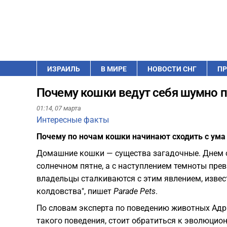
ИЗРАИЛЬ
В МИРЕ
НОВОСТИ СНГ
ПР
Почему кошки ведут себя шумно п
01:14,
07 марта
Интересные факты
Почему по ночам кошки начинают сходить с ума 
Домашние кошки — существа загадочные. Днем 
солнечном пятне, а с наступлением темноты пре
владельцы сталкиваются с этим явлением, извес
колдовства", пишет
Parade Pets
.
По словам эксперта по поведению животных Адр
такого поведения, стоит обратиться к эволюцио