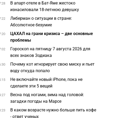
В апарт-отеле в Бат-Яме жестоко
7:28
изнасиловали 18-летнюю девушку
Либерман о ситуации в стране:
7:22
Абсолютное безумие
ЦАХАЛ на грани кризиса – две основные
7:20
проблемы
Гороскоп на пятницу 7 августа 2026 для
7:02
всех знаков Зодиака
Почему кот игнорирует свою миску и пьет
6:30
воду откуда попало
Не включайте новый iPhone, пока не
5:15
сделаете эти 5 вещей
Весна под ногами, зима над головой:
4:27
загадки погоды на Марсе
В каком возрасте нужно больше пить кофе
3:23
- ответ ученых