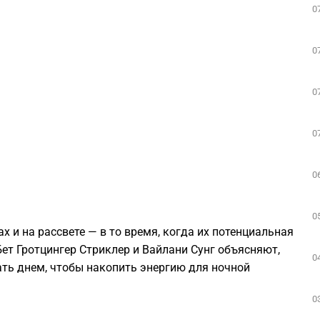
0
0
0
0
0
0
 и на рассвете — в то время, когда их потенциальная
ет Гротцингер Стриклер и Вайлани Сунг объясняют,
0
ть днем, чтобы накопить энергию для ночной
0