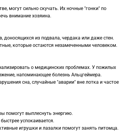
е, могут сильно скучать. Их ночные "гонки" по
2
лечь внимание хозяина.
2
в, доносящихся из подвала, чердака или даже стен.
отные, которые остаются незамеченными человеком.
2
гнализировать о медицинских проблемах. У пожилых
2
нижение, напоминающее болезнь Альцгеймера.
арушения сна, случайные "аварии" вне лотка и частое
2
2
ры помогут выплеснуть энергию.
быстрее успокаивается.
ктивные игрушки и лазалки помогут занять питомца.