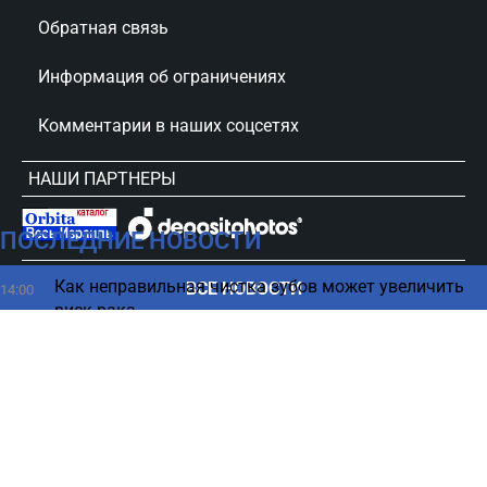
Обратная связь
Информация об ограничениях
Комментарии в наших соцсетях
НАШИ ПАРТНЕРЫ
ПОСЛЕДНИЕ НОВОСТИ
сursorinfo.co.il © Все права защищены
Как неправильная чистка зубов может увеличить
ВСЕ НОВОСТИ
14:00
риск рака
Вместо Ирана: Анкара берет под контроль
13:52
восстановление Сирии
Как хранить продукты в холодильнике, чтобы
13:45
дольше не портились
Битуах Леуми одобрил выплаты — детали