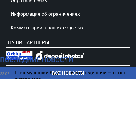
Обратная связь
Информация об ограничениях
Комментарии в наших соцсетях
НАШИ ПАРТНЕРЫ
ПОСЛЕДНИЕ НОВОСТИ
сursorinfo.co.il © Все права защищены
Почему кошки будят хозяев среди ночи — ответ
ВСЕ НОВОСТИ
22:02
ветеринара
Союзники подвели Украину, оставив один
21:52
сценарий в войне, - Bloomberg
Люди, родившиеся в эти дни, имеют наибольшие
21:45
шансы разбогатеть
Трамп получил неприятный сюрприз - суд
21:35
вмешался в его большой проект