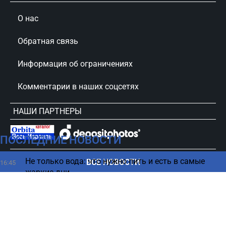
О нас
Обратная связь
Информация об ограничениях
Комментарии в наших соцсетях
НАШИ ПАРТНЕРЫ
ПОСЛЕДНИЕ НОВОСТИ
сursorinfo.co.il © Все права защищены
Не только вода: что нужно пить и есть в самые
ВСЕ НОВОСТИ
16:45
жаркие дни
Американский авиагигант возвращается в
16:35
Израиль и наращивает рейсы
Какие ошибки на кухне делают вашу еду
16:25