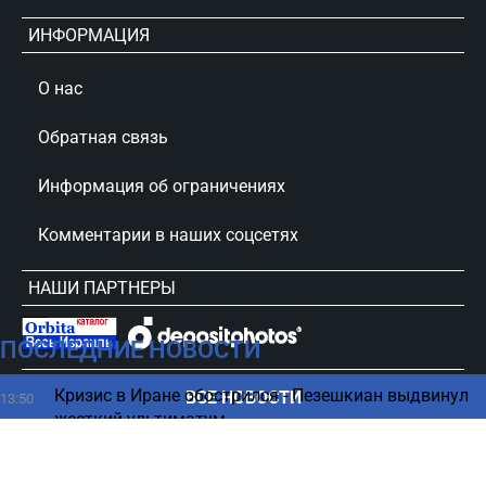
ИНФОРМАЦИЯ
О нас
Обратная связь
Информация об ограничениях
Комментарии в наших соцсетях
НАШИ ПАРТНЕРЫ
ПОСЛЕДНИЕ НОВОСТИ
сursorinfo.co.il © Все права защищены
Кризис в Иране обострился - Пезешкиан выдвинул
ВСЕ НОВОСТИ
13:50
жесткий ультиматум
Драма на рейсе Wizz Air в Тель-Авив — пассажира
13:33
сняли с самолета