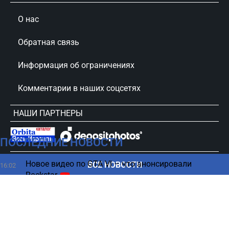
О нас
Обратная связь
Информация об ограничениях
Комментарии в наших соцсетях
НАШИ ПАРТНЕРЫ
ПОСЛЕДНИЕ НОВОСТИ
сursorinfo.co.il © Все права защищены
Новое видео по GTA VI – что анонсировали
ВСЕ НОВОСТИ
16:02
Rockstar
Бен-Гурион изменил правила после войны: к чему
15:50
готовиться пассажирам
Какой напиток врачи рекомендуют для
15:46