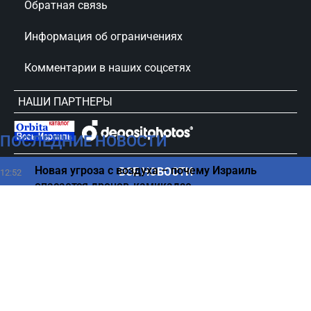
Обратная связь
Информация об ограничениях
Комментарии в наших соцсетях
НАШИ ПАРТНЕРЫ
ПОСЛЕДНИЕ НОВОСТИ
сursorinfo.co.il © Все права защищены
Новая угроза с воздуха – почему Израиль
ВСЕ НОВОСТИ
12:52
опасается дронов-камикадзе
Семья Нетаниягу под серьезными обвинениями —
12:46
долги на тысячи
Какой продукт может помешать развитию
12:43
диабета
Тайный сигнал: что означает привычка собаки
12:30