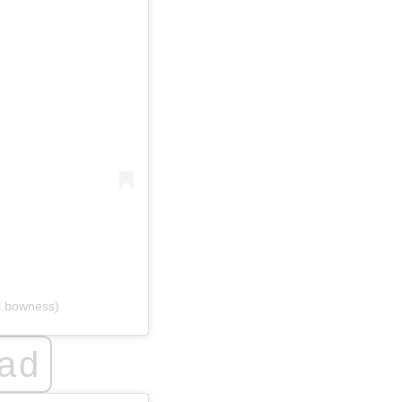
l.bowness)
ad