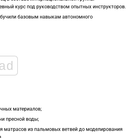
вный курс под руководством опытных инструкторов.
0
 обучили базовым навыкам автономного
0
0
ad
0
0
учных материалов;
и пресной воды;
ия матрасов из пальмовых ветвей до моделирования
.