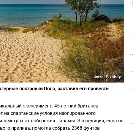
1
1
1
1
1
Фото: Pixabay
ерные постройки Пола, заставив его провести
1
икальный эксперимент: 45-летний британец
1
 на спартанские условия изолированного
километрах от побережья Панамы. Экспедиция, едва не
1
вого прилива, помогла собрать 2368 фунтов