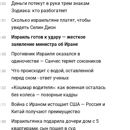
Деньги потекут в руки трем знакам
2:02
Зодиака: кто разбогатеет
Сколько израильтяне платят, чтобы
1:51
увидеть Селин Дион
Израиль готов к удару — жесткое
1:43
заявление министра об Иране
Противник Израиля оказался в
1:35
одиночестве — Санчес теряет союзников
Что происходит с водой, оставленной
1:30
перед сном - ответ ученых
«Кошмар водителя»: как военная осталась
1:22
без колеса — позорные кадры
Война с Ираном истощает США — Россия и
1:11
Китай получают преимущество
Израильтянка подарила дочери дом с 5
1:00
квартирами, сын пошел в суд