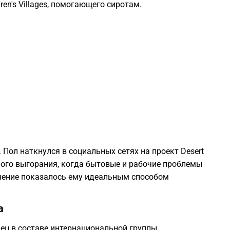
en's Villages, помогающего сиротам.
1
1
1
1
1
 Пол наткнулся в социальных сетях на проект Desert
ьного выгорания, когда бытовые и рабочие проблемы
1
чение показалось ему идеальным способом
1
а
0
нец в составе интернациональной группы