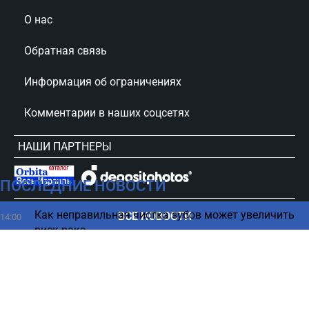
О нас
Обратная связь
Информация об ограничениях
Комментарии в наших соцсетях
НАШИ ПАРТНЕРЫ
ПОСЛЕДНИЕ НОВОСТИ
сursorinfo.co.il © Все права защищены
Как неправильная чистка зубов может увеличить
ВСЕ НОВОСТИ
14:00
риск рака
Вместо Ирана: Анкара берет под контроль
13:52
восстановление Сирии
Как хранить продукты в холодильнике, чтобы
13:45