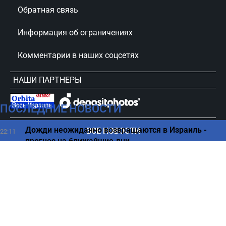
Обратная связь
Информация об ограничениях
Комментарии в наших соцсетях
НАШИ ПАРТНЕРЫ
ПОСЛЕДНИЕ НОВОСТИ
сursorinfo.co.il © Все права защищены
Дожди неожиданно возвращаются в Израиль -
ВСЕ НОВОСТИ
22:11
прогноз на ближайшие дни
Три лучшие позы для сна, которые изменят ваше
22:00
пробуждение
Притворялась мужчиной ради вирт-романов — в
21:59
Израиле задержали женщину
Первое блюдо, которое улучшает кожу и укрепляет
21:46