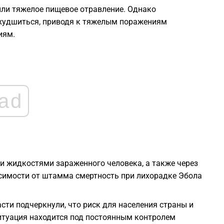
2
ли тяжелое пищевое отравление. Однако
ухудшиться, приводя к тяжелым поражениям
2
иям.
2
2
ad
1
1
ми жидкостями зараженного человека, а также через
исимости от штамма смертность при лихорадке Эбола
1
сти подчеркнули, что риск для населения страны и
ситуация находится под постоянным контролем