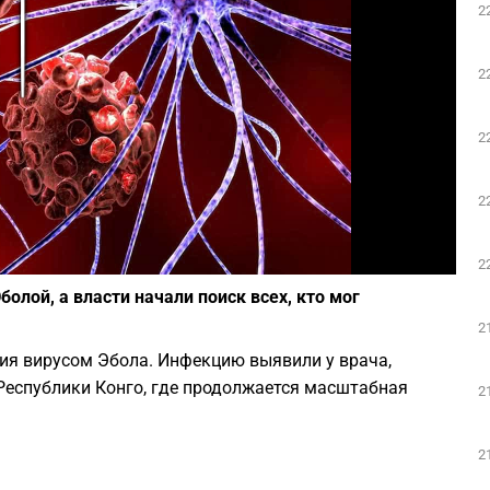
2
Play
2
2
2
Фото: Depositphotos
2
олой, а власти начали поиск всех, кто мог
2
ия вирусом Эбола. Инфекцию выявили у врача,
Республики Конго, где продолжается масштабная
2
2