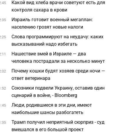
Какой вид хлеба врачи советуют есть для
2:45
контроля сахара в крови
Израиль готовит военный мегаплан:
2:35
населению грозят новые налоги
Слова программируют на неудачу: каких
2:25
высказываний надо избегать
Нашествие змей в Израиле — два
2:11
человека пострадали за несколько минут
Почему кошки будят хозяев среди ночи —
2:02
ответ ветеринара
Союзники подвели Украину, оставив один
1:52
сценарий в войне, - Bloomberg
Люди, родившиеся в эти дни, имеют
1:45
наибольшие шансы разбогатеть
Трамп получил неприятный сюрприз - суд
1:35
вмешался в его большой проект