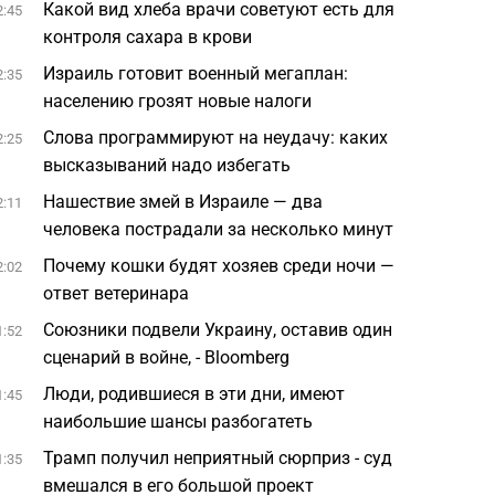
Какой вид хлеба врачи советуют есть для
2:45
контроля сахара в крови
Израиль готовит военный мегаплан:
2:35
населению грозят новые налоги
Слова программируют на неудачу: каких
2:25
высказываний надо избегать
Нашествие змей в Израиле — два
2:11
человека пострадали за несколько минут
Почему кошки будят хозяев среди ночи —
2:02
ответ ветеринара
Союзники подвели Украину, оставив один
1:52
сценарий в войне, - Bloomberg
Люди, родившиеся в эти дни, имеют
1:45
наибольшие шансы разбогатеть
Трамп получил неприятный сюрприз - суд
1:35
вмешался в его большой проект