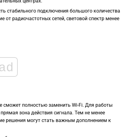
ательных центрах.
2
ь стабильного подключения большого количества
ие от радиочастотных сетей, световой спектр менее
2
2
2
ad
1
1
не сможет полностью заменить Wi-Fi. Для работы
1
прямая зона действия сигнала. Тем не менее
кие решения могут стать важным дополнением к