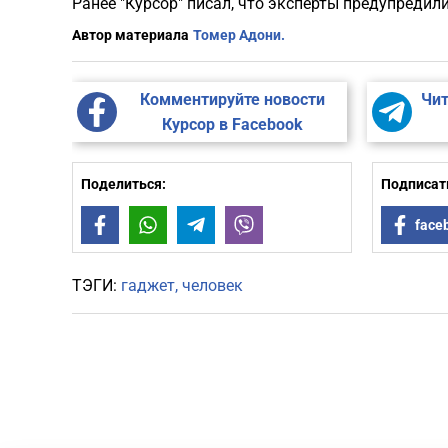
Ранее "Курсор" писал, что эксперты предупредил
Автор материала
Томер Адони.
Комментируйте новости
Чит
Курсор в Facebook
Поделиться:
Подписать
Facebook
WhatsApp
Telegram
Viber
face
ТЭГИ:
гаджет
человек