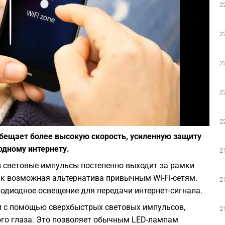
2
Play
2
2
2
Фото: depositphotos.com
2
обещает более высокую скорость, усиленную защиту
одному интернету.
2
з световые импульсы постепенно выходит за рамки
ак возможная альтернатива привычным Wi-Fi-сетям.
2
етодиодное освещение для передачи интернет-сигнала.
и с помощью сверхбыстрых световых импульсов,
2
го глаза. Это позволяет обычным LED-лампам