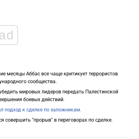
2
2
ad
2
2
ие месяцы Аббас все чаще критикует террористов
1
ународного сообщества.
 убедить мировых лидеров передать Палестинской
1
вершения боевых действий.
л подход к сделке по заложникам.
1
я совершить "прорыв" в переговорах по сделке.