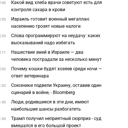
Какой вид хлеба врачи советуют есть для
2:45
контроля сахара в крови
Израиль готовит военный мегаплан:
2:35
населению грозят новые налоги
Слова программируют на неудачу: каких
2:25
высказываний надо избегать
Нашествие змей в Израиле — два
2:11
человека пострадали за несколько минут
Почему кошки будят хозяев среди ночи —
2:02
ответ ветеринара
Союзники подвели Украину, оставив один
1:52
сценарий в войне, - Bloomberg
Люди, родившиеся в эти дни, имеют
1:45
наибольшие шансы разбогатеть
Трамп получил неприятный сюрприз - суд
1:35
вмешался в его большой проект