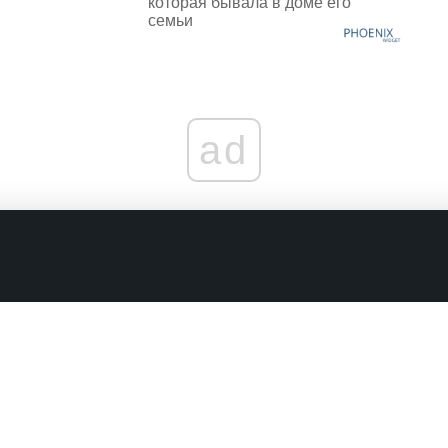
которая бывала в доме его
семьи
ad
граничениях
Комментарии в наших соцсетях