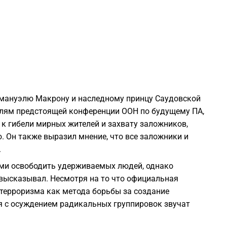
2
2
2
ммануэлю Макрону и наследному принцу Саудовской
лям предстоящей конференции ООН по будущему ПА,
2
 к гибели мирных жителей и захвату заложников,
 Он также выразил мнение, что все заложники и
2
.
ами освободить удерживаемых людей, однако
2
 высказывал. Несмотря на то что официальная
 терроризма как метода борьбы за создание
2
я с осуждением радикальных группировок звучат