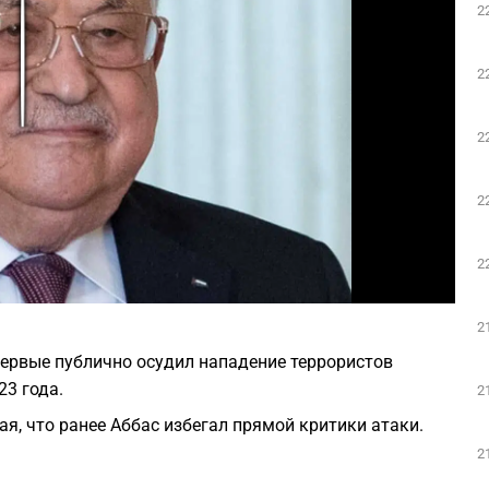
2
Play
2
2
2
2
Фото: Википедия
2
ервые публично осудил нападение террористов
3 года.
2
вая, что ранее Аббас избегал прямой критики атаки.
2