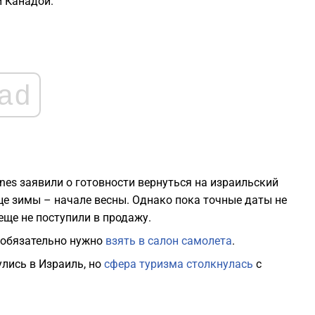
и Канадой.
2
2
ad
2
2
lines заявили о готовности вернуться на израильский
2
е зимы – начале весны. Однако пока точные даты не
еще не поступили в продажу.
2
 обязательно нужно
взять в салон самолета
.
улись в Израиль, но
сфера туризма столкнулась
с