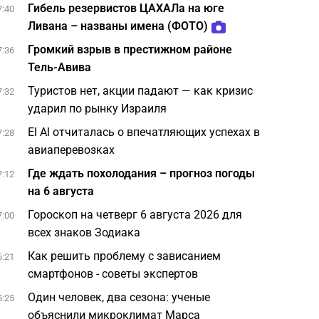
Гибель резервистов ЦАХАЛа на юге
7:40
Ливана – названы имена (ФОТО)
Громкий взрыв в престижном районе
7:36
Тель-Авива
Туристов нет, акции падают — как кризис
7:32
ударил по рынку Израиля
El Al отчиталась о впечатляющих успехах в
7:28
авиаперевозках
Где ждать похолодания – прогноз погоды
7:12
на 6 августа
Гороскоп на четверг 6 августа 2026 для
7:00
всех знаков Зодиака
Как решить проблему с зависанием
6:21
смартфонов - советы экспертов
Один человек, два сезона: ученые
5:25
объяснили микроклимат Марса