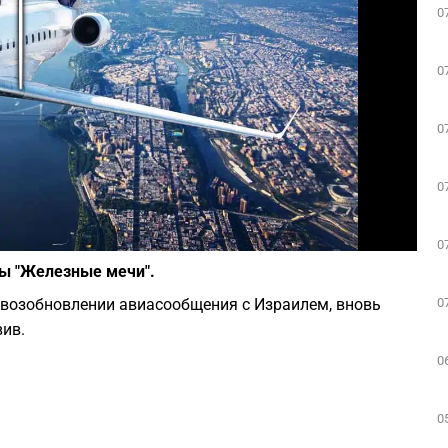
0
Play
0
0
0
Фото: depositphotos.com
0
ны "Железные мечи".
0
 возобновлении авиасообщения с Израилем, вновь
вив.
0
0