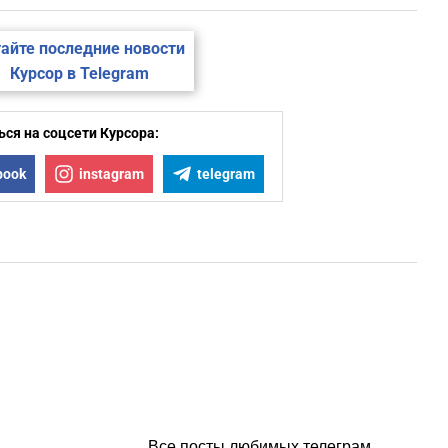
айте последние новости
Курсор в Telegram
ся на соцсети Курсора:
book
instagram
telegram
Все посты любимых телеграм