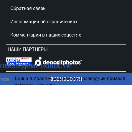
Обратная связь
Информация об ограничениях
Комментарии в наших соцсетях
НАШИ ПАРТНЕРЫ
ПОСЛЕДНИЕ НОВОСТИ
сursorinfo.co.il © Все права защищены
Война в Иране – израильский разведчик призвал
ВСЕ НОВОСТИ
14:38
изменить тактику
Как нельзя заряжать смартфон — ошибка, которая
14:30
убивает аккумулятор
Беннет закрывает дверь — с кем не будет
14:22
коалиции