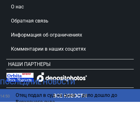
О нас
Обратная связь
Информация об ограничениях
Комментарии в наших соцсетях
НАШИ ПАРТНЕРЫ
ПОСЛЕДНИЕ НОВОСТИ
сursorinfo.co.il © Все права защищены
Отец подал в суд на сына — дело дошло до
ВСЕ НОВОСТИ
14:50
Верховного суда
Саудовская Аравия готовится ответить на
14:44
эскалацию хуситов в Йемене
Тромбоз глубоких вен - три опасных симптома
14:43