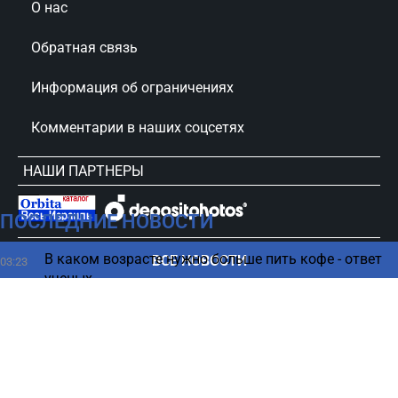
О нас
Обратная связь
Информация об ограничениях
Комментарии в наших соцсетях
НАШИ ПАРТНЕРЫ
ПОСЛЕДНИЕ НОВОСТИ
сursorinfo.co.il © Все права защищены
В каком возрасте нужно больше пить кофе - ответ
ВСЕ НОВОСТИ
03:23
ученых
ChatGPT имеет опасную особенность -
02:19
предупреждение психологов
Гороскоп на 7 августа 2026 по картам Таро: все
00:20
знаки Зодиака