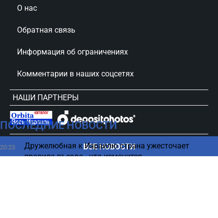
О нас
Обратная связь
Информация об ограничениях
Комментарии в наших соцсетях
НАШИ ПАРТНЕРЫ
ПОСЛЕДНИЕ НОВОСТИ
сursorinfo.co.il © Все права защищены
Дружелюбная к Израилю страна ужесточает
ВСЕ НОВОСТИ
20:23
правила въезда - что изменится
«Все было хорошо»: Трамп о поимке Мадуро и
20:17
ослаблении Ирана
Какие продукты нельзя есть до и после приема
20:02
медикаментов