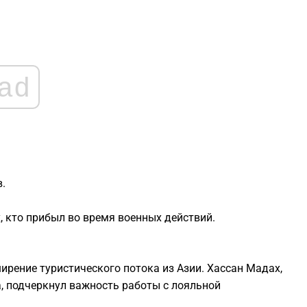
1
1
ad
1
1
1
.
, кто прибыл во время военных действий.
рение туристического потока из Азии. Хассан Мадах,
, подчеркнул важность работы с лояльной