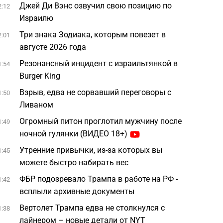
Джей Ди Вэнс озвучил свою позицию по
2:12
Израилю
Три знака Зодиака, которым повезет в
2:01
августе 2026 года
Резонансный инцидент с израильтянкой в
1:54
Burger King
Взрыв, едва не сорвавший переговоры с
1:50
Ливаном
Огромный питон проглотил мужчину после
1:49
ночной гулянки (ВИДЕО 18+)
Утренние привычки, из-за которых вы
1:45
можете быстро набирать вес
ФБР подозревало Трампа в работе на РФ -
1:42
всплыли архивные документы
Вертолет Трампа едва не столкнулся с
1:38
лайнером – новые детали от NYT