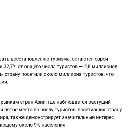
1
1
1
1
вать восстановлению туризма, остаются евреи
и 32,7% от общего числа туристов — 2,8 миллионов
1
» страну посетили около миллиона туристов, что
рии.
1
 рынкам стран Азии, где наблюдается растущий
1
и пятое место по числу туристов, посетивших страну.
ира, также демонстрирует значительный интерес
яющему около 9% населения.
1