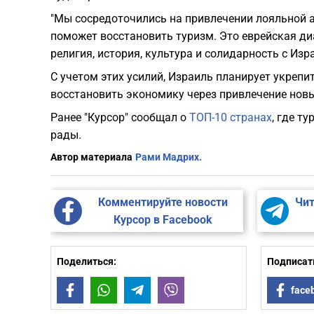
"Мы сосредоточились на привлечении лояльной а
поможет восстановить туризм. Это еврейская д
религия, история, культура и солидарность с Изр
С учетом этих усилий, Израиль планирует укреп
восстановить экономику через привлечение новы
Ранее "Курсор" сообщал о
ТОП-10 странах
, где т
рады.
Автор материала
Рами Мадрих.
Комментируйте новости
Чит
Курсор в Facebook
Поделиться:
Подписать
Facebook
WhatsApp
Telegram
Viber
face