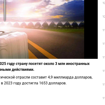
1
Play
1
1
1
Фото: Depositphotos
1
025 году страну посетят около 3 млн иностранных
енными действиями.
1
ической отрасли составит 4,9 миллиарда долларов,
 в 2023 году достигла 1653 долларов.
1
1