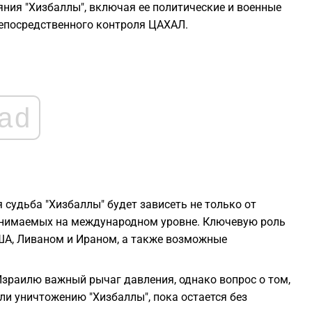
2
ния "Хизбаллы", включая ее политические и военные
 непосредственного контроля ЦАХАЛ.
2
2
ad
2
2
 судьба "Хизбаллы" будет зависеть не только от
2
принимаемых на международном уровне. Ключевую роль
ША, Ливаном и Ираном, а также возможные
2
зраилю важный рычаг давления, однако вопрос о том,
ли уничтожению "Хизбаллы", пока остается без