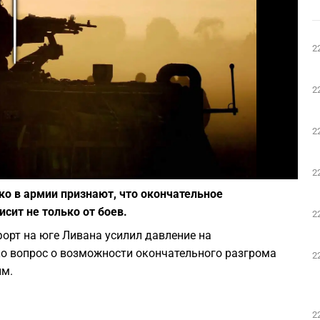
Play
2
2
2
Фото: depositphotos.com
2
ако в армии признают, что окончательное
сит не только от боев.
2
орт на юге Ливана усилил давление на
ко вопрос о возможности окончательного разгрома
2
ым.
2