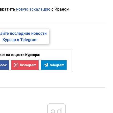
твратить
новую эскалацию
с Ираном.
айте последние новости
Курсор в Telegram
ся на соцсети Курсора:
book
instagram
telegram
ad