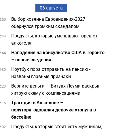
06 августа
Выбор хозяина Евровидения-2027
2:50
обернулся громким скандалом
Продукты, которые уменьшают вред от
2:44
алкоголя
Нападение на консульство США в Торонто
2:44
– новые сведения
Ноутбук пора отправить на пенсию -
2:30
названы главные признаки
Верните деньги — Битуах Леуми раскрыл
2:23
хитрую схему с компенсациями
Трагедия в Ашкелоне –
2:15
полуторагодовалая девочка утонула в
бассейне
Продукты, которые стоит есть мужчинам,
2:02