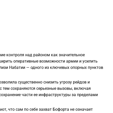
2
2
2
ие контроля над районом как значительное
2
сширить оперативные возможности армии и усилить
лизи Набатии — одного из ключевых опорных пунктов
2
озволила существенно снизить угрозу рейдов и
2
 с тем сохраняются серьезные вызовы, включая
сохранение части ее инфраструктуры за пределами
2
т, что сам по себе захват Бофорта не означает