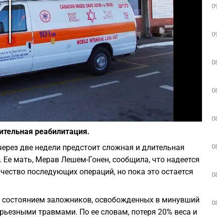
0
Play
0
0
0
Фото: depositphotos.com
0
лительная реабилитация.
0
ерез две недели предстоит сложная и длительная
. Ее мать, Мерав Лешем-Гонен, сообщила, что надеется
ество последующих операций, но пока это остается
0
м состоянием заложников, освобожденных в минувший
0
ерьезными травмами. По ее словам, потеря 20% веса и