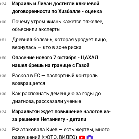
Израиль и Ливан достигли ключевой
9:24
договоренности по Хизбалле - оценка
Почему утром жизнь кажется тяжелее,
9:00
объяснили эксперты
Древняя болезнь, которая уродует лицо,
8:51
вернулась — кто в зоне риска
Опасение нового 7 октября - ЦАХАЛ
8:50
нашел брешь на границе с Газой
Раскол в ЕС — паспортный контроль
8:38
возвращается
Как распознать деменцию за годы до
8:30
диагноза, рассказали ученые
Израильтян ждет повышение налогов из-
8:24
за решения Нетаниягу - детали
РФ атаковала Киев — есть жертвы, много
8:24
разрушений (ФОТО, ВИДЕО)