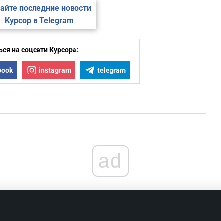
айте последние новости
Курсор в Telegram
ся на соцсети Курсора:
book
instagram
telegram
ad