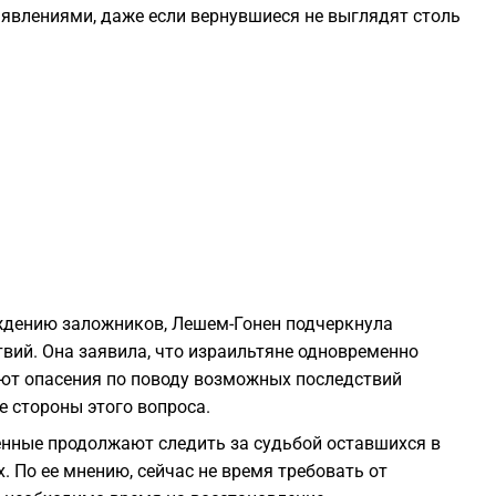
явлениями, даже если вернувшиеся не выглядят столь
0
0
0
0
0
ождению заложников, Лешем-Гонен подчеркнула
твий. Она заявила, что израильтяне одновременно
0
т опасения по поводу возможных последствий
е стороны этого вопроса.
0
енные продолжают следить за судьбой оставшихся в
. По ее мнению, сейчас не время требовать от
0