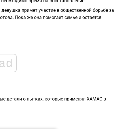
 необходимо время на восстановление.
о девушка примет участие в общественной борьбе за
0
отова. Пока же она помогает семье и остается
0
0
ad
0
0
вые детали о пытках, которые применял ХАМАС в