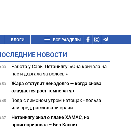
БЛОГИ
ВСЕ РАЗДЕЛЫ
ПОСЛЕДНИЕ НОВОСТИ
Работа у Сары Нетаниягу: «Она кричала на
9:00
нас и дергала за волосы»
Жара отступит ненадолго — когда снова
8:50
ожидается рост температур
Вода с лимоном утром натощак - польза
8:45
или вред, рассказали врачи
Нетаниягу знал о плане ХАМАС, но
8:37
проигнорировал – Бен Каспит