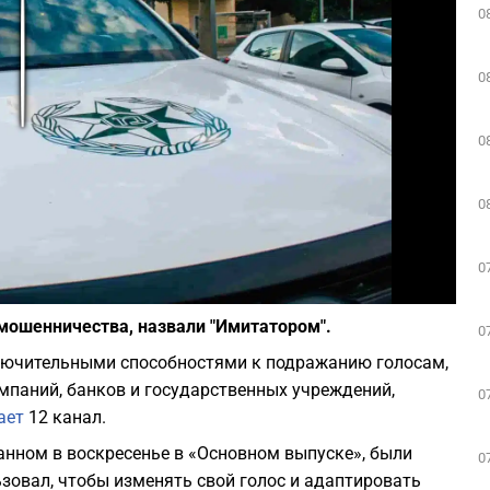
0
Play
0
0
0
0
Фото: depositphotos.com
 мошенничества, назвали "Имитатором".
0
лючительными способностями к подражанию голосам,
мпаний, банков и государственных учреждений,
0
ает
12 канал.
анном в воскресенье в «Основном выпуске», были
0
зовал, чтобы изменять свой голос и адаптировать