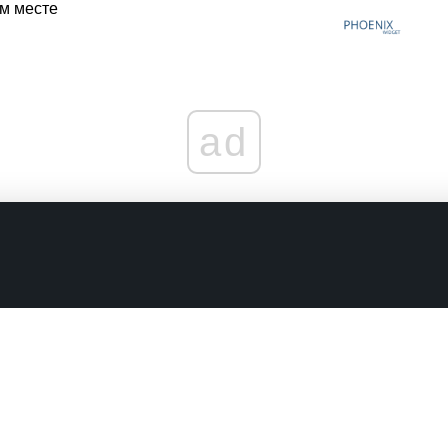
ом месте
ad
граничениях
Комментарии в наших соцсетях