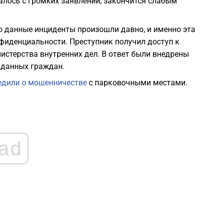
налось с громких заявлений, закончится слабым
о данные инциденты произошли давно, и именно эта
фиденциальности. Преступник получил доступ к
стерства внутренних дел. В ответ были внедрены
 данных граждан.
едили о мошенничестве
с парковочными местами.
ad