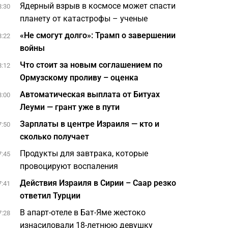
Ядерный взрыв в космосе может спасти
8:30
планету от катастрофы – ученые
«Не смогут долго»: Трамп о завершении
8:22
войны
Что стоит за новым соглашением по
8:12
Ормузскому проливу – оценка
Автоматическая выплата от Битуах
8:00
Леуми — грант уже в пути
Зарплаты в центре Израиля — кто и
7:50
сколько получает
Продукты для завтрака, которые
7:45
провоцируют воспаления
Действия Израиля в Сирии – Саар резко
7:41
ответил Турции
В апарт-отеле в Бат-Яме жестоко
7:28
изнасиловали 18-летнюю девушку