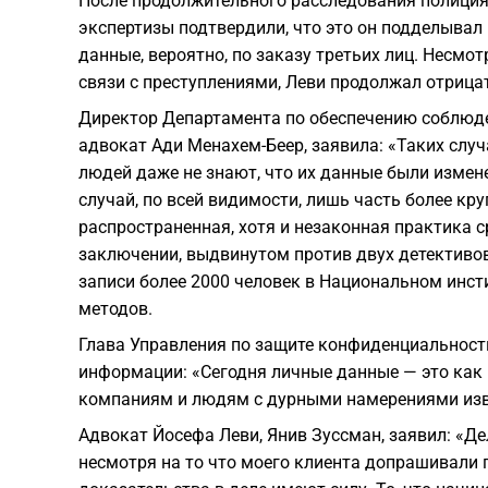
После продолжительного расследования полиция
экспертизы подтвердили, что это он подделывал
данные, вероятно, по заказу третьих лиц. Несмо
связи с преступлениями, Леви продолжал отрица
Директор Департамента по обеспечению соблюде
адвокат Ади Менахем-Беер, заявила: «Таких слу
людей даже не знают, что их данные были измен
случай, по всей видимости, лишь часть более кр
распространенная, хотя и незаконная практика 
заключении, выдвинутом против двух детективов
записи более 2000 человек в Национальном инст
методов.
Глава Управления по защите конфиденциальност
информации: «Сегодня личные данные — это как 
компаниям и людям с дурными намерениями изв
Адвокат Йосефа Леви, Янив Зуссман, заявил: «Де
несмотря на то что моего клиента допрашивали п