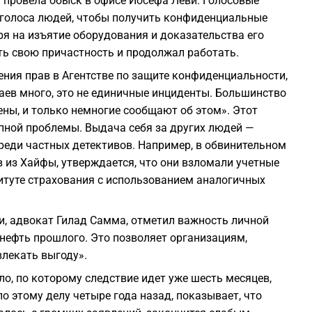
 провела обыск в офисе Йосефа Леви. Голосовые
 голоса людей, чтобы получить конфиденциальные
0
тря на изъятие оборудования и доказательства его
ть свою причастность и продолжал работать.
ния прав в Агентстве по защите конфиденциальности,
чаев много, это не единичные инциденты. Большинство
ены, и только немногие сообщают об этом». Этот
2
упной проблемы. Выдача себя за других людей —
среди частных детективов. Например, в обвинительном
2
 из Хайфы, утверждается, что они взломали учетные
итуте страхования с использованием аналогичных
2
и, адвокат Гилад Самма, отметил важность личной
2
нефть прошлого. Это позволяет организациям,
лекать выгоду».
ло, по которому следствие идет уже шесть месяцев,
о этому делу четыре года назад, показывает, что