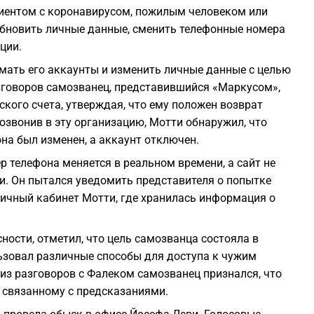
циентом с коронавирусом, пожилым человеком или
0
обновить личные данные, сменить телефонные номера
ции.
0
омать его аккаунты и изменить личные данные с целью
азговоров самозванец, представившийся «Маркусом»,
0
кого счета, утверждая, что ему положен возврат
озвонив в эту организацию, Мотти обнаружил, что
на был изменен, а аккаунт отключен.
0
ер телефона меняется в реальном времени, а сайт не
и. Он пытался уведомить представителя о попытке
0
 личный кабинет Мотти, где хранилась информация о
0
ности, отметил, что цель самозванца состояла в
ьзовал различные способы для доступа к чужим
0
 из разговоров с Фалеком самозванец признался, что
, связанному с предсказаниями.
0