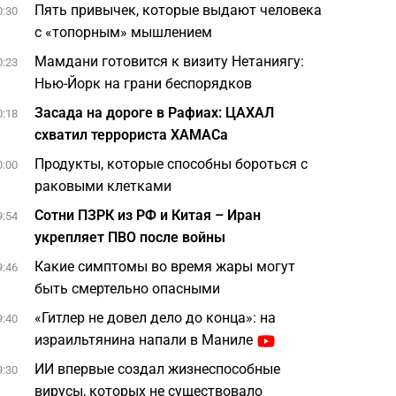
Пять привычек, которые выдают человека
0:30
с «топорным» мышлением
Мамдани готовится к визиту Нетаниягу:
0:23
Нью-Йорк на грани беспорядков
Засада на дороге в Рафиах: ЦАХАЛ
0:18
схватил террориста ХАМАСа
Продукты, которые способны бороться с
0:00
раковыми клетками
Сотни ПЗРК из РФ и Китая – Иран
9:54
укрепляет ПВО после войны
Какие симптомы во время жары могут
9:46
быть смертельно опасными
«Гитлер не довел дело до конца»: на
9:40
израильтянина напали в Маниле
ИИ впервые создал жизнеспособные
9:30
вирусы, которых не существовало