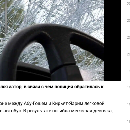
2
Play
2
2
2
1
Фото: depositphotos.com
ся затор, в связи с чем полиция обратилась к
1
йоне между Абу-Гошем и Кирьят-Яарим легковой
1
 автобус. В результате погибла месячная девочка,
1