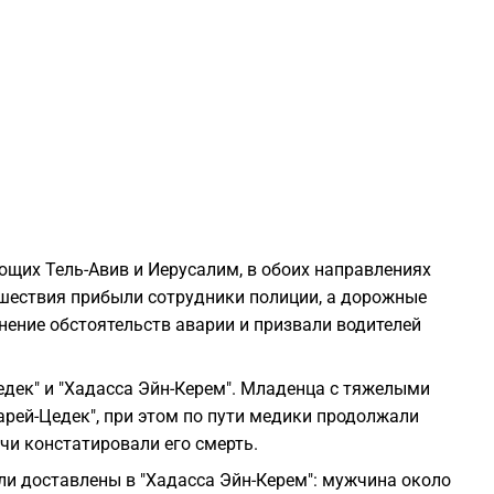
1
1
1
1
ющих Тель-Авив и Иерусалим, в обоих направлениях
1
сшествия прибыли сотрудники полиции, а дорожные
ение обстоятельств аварии и призвали водителей
1
дек" и "Хадасса Эйн-Керем". Младенца с тяжелыми
ей-Цедек", при этом по пути медики продолжали
1
чи констатировали его смерть.
и доставлены в "Хадасса Эйн-Керем": мужчина около
1