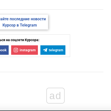
айте последние новости
Курсор в Telegram
ся на соцсети Курсора:
book
instagram
telegram
ad