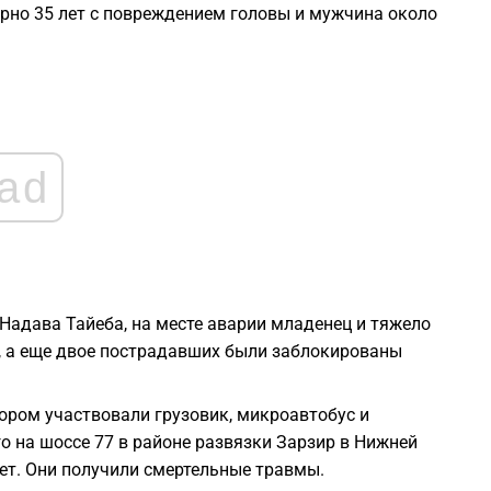
ерно 35 лет с повреждением головы и мужчина около
1
1
ad
1
1
1
адава Тайеба, на месте аварии младенец и тяжело
, а еще двое пострадавших были заблокированы
отором участвовали грузовик, микроавтобус и
 на шоссе 77 в районе развязки Зарзир в Нижней
ет. Они получили смертельные травмы.