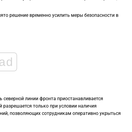
2
нято решение временно усилить меры безопасности в
2
2
2
ad
1
1
ь северной линии фронта приостанавливается
1
ий разрешается только при условии наличия
ий, позволяющих сотрудникам оперативно укрыться