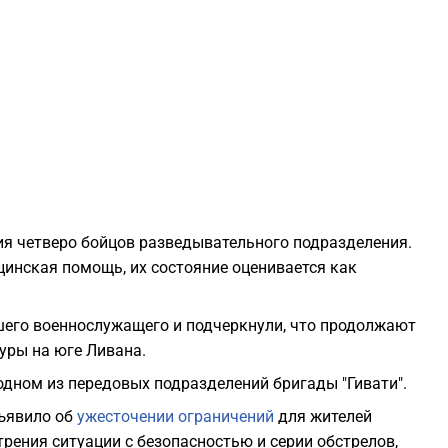
2
2
2
2
ния четверо бойцов разведывательного подразделения.
нская помощь, их состояние оценивается как
2
его военнослужащего и подчеркнули, что продолжают
2
уры на юге Ливана.
дном из передовых подразделений бригады "Гивати".
2
ъявило об
ужесточении ограничений
для жителей
рения ситуации с безопасностью и серии обстрелов,