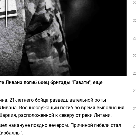
2
Play
2
2
2
Фото: depositphotos.com
2
ге Ливана погиб боец бригады "Гивати", еще
2
на, 21-летнего бойца разведывательной роты
ге Ливана. Военнослужащий погиб во время выполнения
2
Шаркия, расположенной к северу от реки Литани.
ел накануне поздно вечером. Причиной гибели стал
2
Хизбаллы".