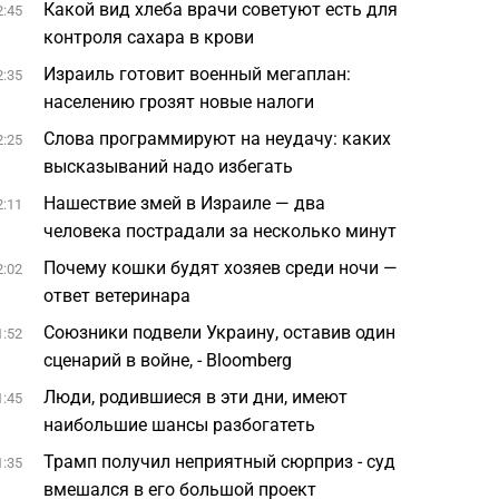
Какой вид хлеба врачи советуют есть для
2:45
контроля сахара в крови
Израиль готовит военный мегаплан:
2:35
населению грозят новые налоги
Слова программируют на неудачу: каких
2:25
высказываний надо избегать
Нашествие змей в Израиле — два
2:11
человека пострадали за несколько минут
Почему кошки будят хозяев среди ночи —
2:02
ответ ветеринара
Союзники подвели Украину, оставив один
1:52
сценарий в войне, - Bloomberg
Люди, родившиеся в эти дни, имеют
1:45
наибольшие шансы разбогатеть
Трамп получил неприятный сюрприз - суд
1:35
вмешался в его большой проект