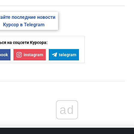
айте последние новости
Курсор в Telegram
ся на соцсети Курсора:
book
instagram
telegram
ad