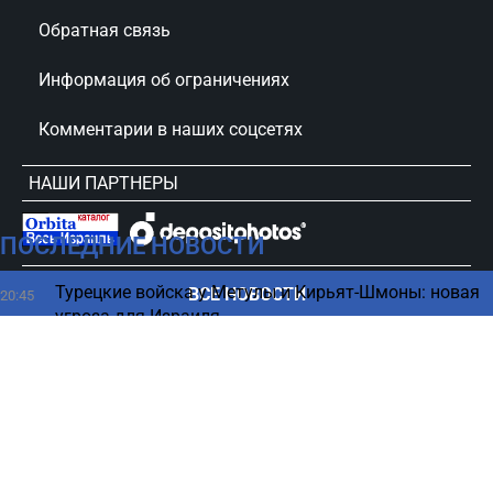
Обратная связь
Информация об ограничениях
Комментарии в наших соцсетях
НАШИ ПАРТНЕРЫ
ПОСЛЕДНИЕ НОВОСТИ
сursorinfo.co.il © Все права защищены
Турецкие войска у Метулы и Кирьят-Шмоны: новая
ВСЕ НОВОСТИ
20:45
угроза для Израиля
Meta начала брать деньги за WhatsApp - что
20:45
получат пользователи
Пять привычек, которые выдают человека с
20:30
«топорным» мышлением