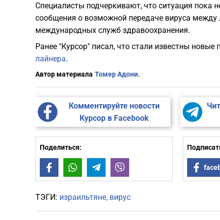
Специалисты подчеркивают, что ситуация пока н
сообщения о возможной передаче вируса межд
международных служб здравоохранения.
Ранее "Курсор" писал, что стали известны новы
лайнера
.
Автор материала
Томер Адони.
Комментируйте новости
Чит
Курсор в Facebook
Поделиться:
Подписать
Facebook
WhatsApp
Telegram
Viber
face
ТЭГИ:
израильтяне
вирус