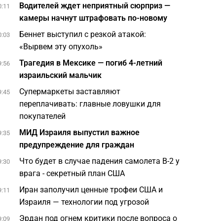
Водителей ждет неприятный сюрприз —
0:11
камеры начнут штрафовать по-новому
Беннет выступил с резкой атакой:
0:03
«Вырвем эту опухоль»
Трагедия в Мексике — погиб 4-летний
9:56
израильский мальчик
Супермаркеты заставляют
9:45
переплачивать: главные ловушки для
покупателей
МИД Израиля выпустил важное
9:35
предупреждение для граждан
Что будет в случае падения самолета B-2 у
9:30
врага - секретный план США
Иран заполучил ценные трофеи США и
9:11
Израиля — технологии под угрозой
Эрдан под огнем критики после вопроса о
9:09