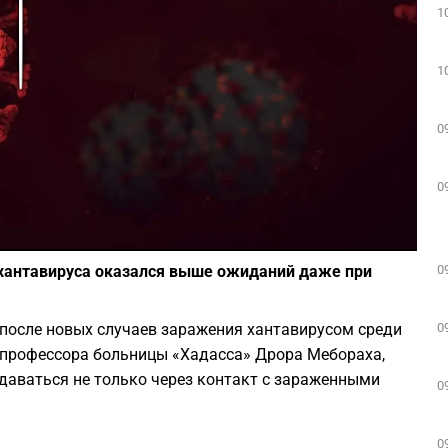
1
Play
1
0
0
Фото: pixabay.com
0
 хантавируса оказался выше ожиданий даже при
0
после новых случаев заражения хантавирусом среди
м профессора больницы «Хадасса» Дрора Мебораха,
едаваться не только через контакт с зараженными
0
0