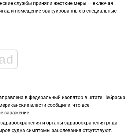
нские службы приняли жесткие меры — включая
0
игад и помещение эвакуированных в специальные
0
0
ad
0
0
0
аправлена в федеральный изолятор в штате Небраска
ериканские власти сообщили, что все
е заражение.
 здравоохранения и органы здравоохранения ряда
жиров судна симптомы заболевания отсутствуют.