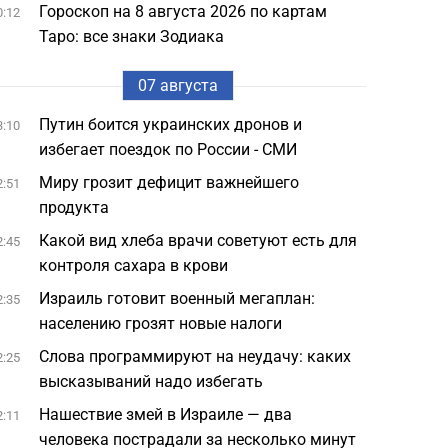
Гороскоп на 8 августа 2026 по картам
0:12
Таро: все знаки Зодиака
07 августа
Путин боится украинских дронов и
3:10
избегает поездок по России - СМИ
Миру грозит дефицит важнейшего
2:51
продукта
Какой вид хлеба врачи советуют есть для
2:45
контроля сахара в крови
Израиль готовит военный мегаплан:
2:35
населению грозят новые налоги
Слова программируют на неудачу: каких
2:25
высказываний надо избегать
Нашествие змей в Израиле — два
2:11
человека пострадали за несколько минут