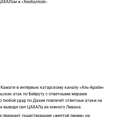
АХАЛом и «Хизбаллой».
2
2
2
2
2
2
 Камати в интервью катарскому каналу «Аль-Араби»
ьских атак по Бейруту с ответными мерами
о любой удар по Дахии повлечёт ответные атаки на
2
ом выводе сил ЦАХАЛа из южного Ливана.
не признает существование «желтой линии» на