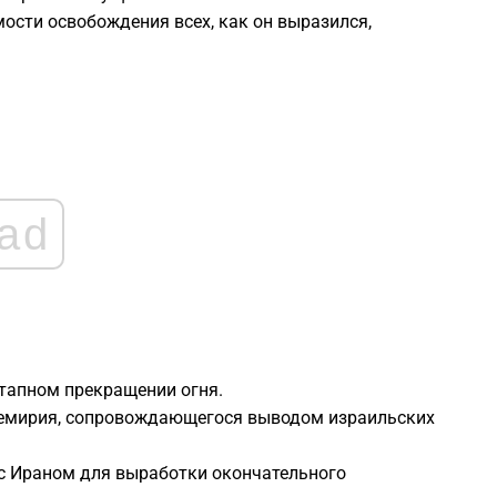
2
ости освобождения всех, как он выразился,
2
2
2
ad
2
2
этапном прекращении огня.
2
ремирия, сопровождающегося выводом израильских
 с Ираном для выработки окончательного