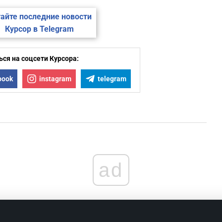
айте последние новости
Курсор в Telegram
ся на соцсети Курсора:
book
instagram
telegram
ad