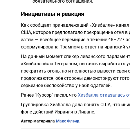
обязательного соглашения.
​Инициативы и реакция
​Как сообщает принадлежащий «Хизбалле» канал
США, которое предполагало прекращение огня в дв
затем — всеобщее перемирие в течение 48–72 ч
сформулирована Трампом в ответ на иранский у
​На данный момент спикер ливанского парламен
«Хизбаллой» и Тегераном, пытаясь выработать у
прекратить огонь, но и полностью вывести свои
продолжаются, обе стороны демонстрируют гото
серьезное беспокойство у наблюдателей.
Ранее "Курсор" писал, что
Хизбалла отказалась о
Группировка Хизбалла дала понять США, что ин
фоне действий Израиля в Ливане.
Автор материала
Макс Флэир.