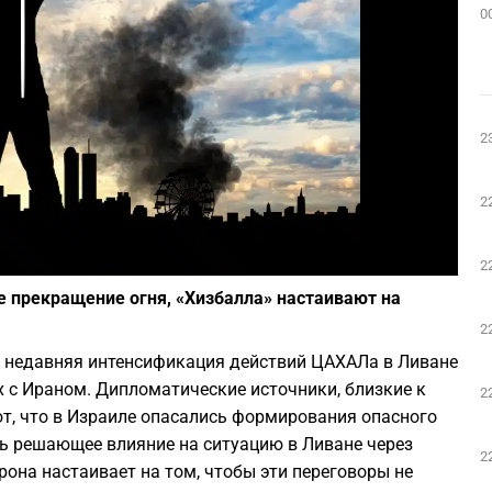
0
Play
2
2
Фото: depositphotos.com
2
 прекращение огня, «Хизбалла» настаивают на
2
 недавняя интенсификация действий ЦАХАЛа в Ливане
х с Ираном. Дипломатические источники, близкие к
2
т, что в Израиле опасались формирования опасного
ть решающее влияние на ситуацию в Ливане через
2
она настаивает на том, чтобы эти переговоры не