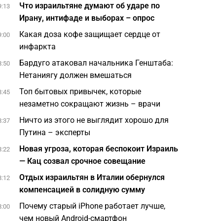
Что израильтяне думают об ударе по
9:13
Ирану, интифаде и выборах – опрос
Какая доза кофе защищает сердце от
9:00
инфаркта
Бардуго атаковал начальника Генштаба:
8:50
Нетаниягу должен вмешаться
Топ бытовых привычек, которые
8:45
незаметно сокращают жизнь – врачи
Ничто из этого не выглядит хорошо для
8:37
Путина – эксперты
Новая угроза, которая беспокоит Израиль
8:22
— Кац созвал срочное совещание
Отдых израильтян в Италии обернулся
8:12
компенсацией в солидную сумму
Почему старый iPhone работает лучше,
8:00
чем новый Android-смартфон