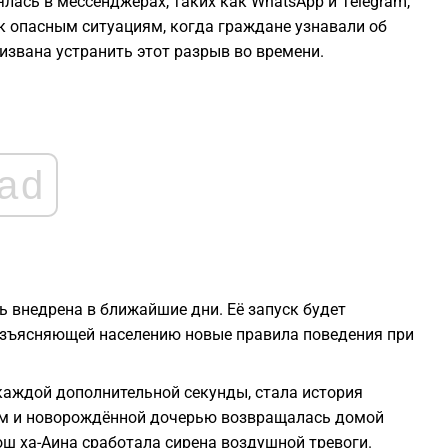
лась в мессенджерах, таких как WhatsApp и Telegram,
к опасным ситуациям, когда граждане узнавали об
0
ризвана устранить этот разрыв во времени.
0
0
ad
0
0
ь внедрена в ближайшие дни. Её запуск будет
зъясняющей населению новые правила поведения при
аждой дополнительной секунды, стала история
ем и новорождённой дочерью возвращалась домой
ош ха-Аина сработала сирена воздушной тревоги.