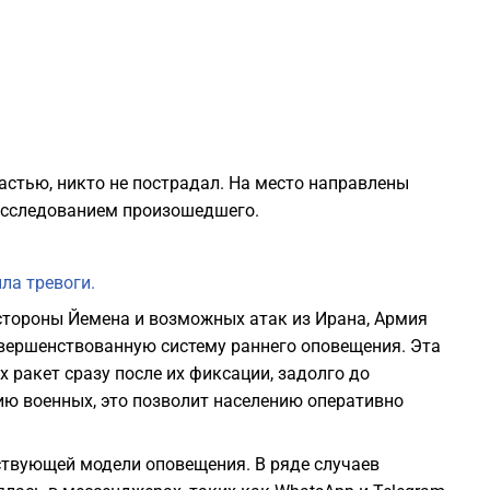
0
0
0
астью, никто не пострадал. На место направлены
асследованием произошедшего.
0
ла тревоги.
0
 стороны Йемена и возможных атак из Ирана, Армия
овершенствованную систему раннего оповещения. Эта
0
 ракет сразу после их фиксации, задолго до
ию военных, это позволит населению оперативно
0
твующей модели оповещения. В ряде случаев
0