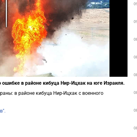
0
Play
0
0
0
Фото: depositphotos.com
0
 ошибке в районе кибуца Нир-Ицхак на юге Израиля.
0
аны: в районе кибуца Нир-Ицхак с военного
0
в".
0