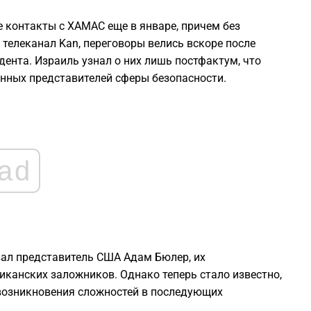
е контакты с ХАМАС еще в январе, причем без
2
 телеканал Kan, переговоры велись вскоре после
ента. Израиль узнал о них лишь постфактум, что
2
нных представителей сферы безопасности.
2
2
ad
2
2
ал представитель США Адам Бюлер, их
канских заложников. Однако теперь стало известно,
 возникновения сложностей в последующих