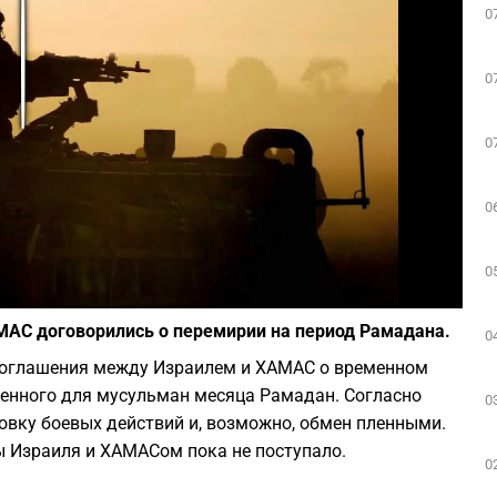
0
Play
0
0
0
0
Фото: depositphotos.com
МАС договорились о перемирии на период Рамадана.
0
соглашения между Израилем и ХАМАС о временном
щенного для мусульман месяца Рамадан. Согласно
0
овку боевых действий и, возможно, обмен пленными.
 Израиля и ХАМАСом пока не поступало.
0