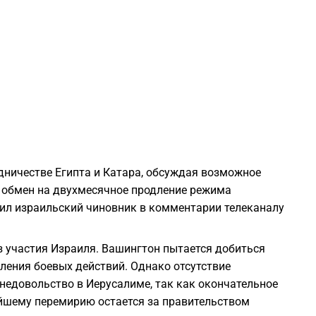
0
2
2
ничестве Египта и Катара, обсуждая возможное
2
 обмен на двухмесячное продление режима
щил израильский чиновник в комментарии телеканалу
2
з участия Израиля. Вашингтон пытается добиться
2
ления боевых действий. Однако отсутствие
недовольство в Иерусалиме, так как окончательное
йшему перемирию остается за правительством
2