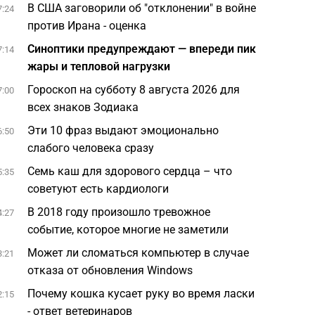
В США заговорили об "отклонении" в войне
7:24
против Ирана - оценка
Синоптики предупреждают — впереди пик
7:14
жары и тепловой нагрузки
Гороскоп на субботу 8 августа 2026 для
7:00
всех знаков Зодиака
Эти 10 фраз выдают эмоционально
6:50
слабого человека сразу
Семь каш для здорового сердца – что
5:35
советуют есть кардиологи
В 2018 году произошло тревожное
4:27
событие, которое многие не заметили
Может ли сломаться компьютер в случае
3:21
отказа от обновления Windows
Почему кошка кусает руку во время ласки
2:15
- ответ ветеринаров