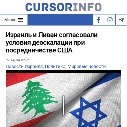
Меню
Израиль и Ливан согласовали
условия деэскалации при
посредничестве США
07:14,
04 июня
Новости Израиля
,
Политика
,
Мировые новости
Play