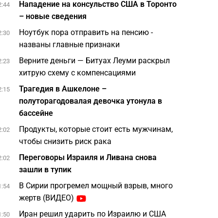
Нападение на консульство США в Торонто
2:44
– новые сведения
Ноутбук пора отправить на пенсию -
2:30
названы главные признаки
Верните деньги — Битуах Леуми раскрыл
2:23
хитрую схему с компенсациями
Трагедия в Ашкелоне –
2:15
полуторагодовалая девочка утонула в
бассейне
Продукты, которые стоит есть мужчинам,
2:02
чтобы снизить риск рака
Переговоры Израиля и Ливана снова
2:02
зашли в тупик
В Сирии прогремел мощный взрыв, много
1:54
жертв (ВИДЕО)
Иран решил ударить по Израилю и США
1:50