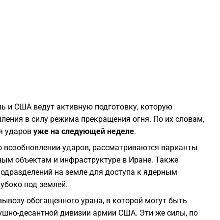
2
2
2
ль и США ведут активную подготовку, которую
2
ения в силу режима прекращения огня. По их словам,
я ударов
уже на следующей неделе
.
2
о возобновлении ударов, рассматриваются варианты
ным объектам и инфраструктуре в Иране. Также
2
одразделений на земле для доступа к ядерным
убоко под землей.
2
ывозу обогащенного урана, в которой могут быть
ушно-десантной дивизии армии США. Эти же силы, по