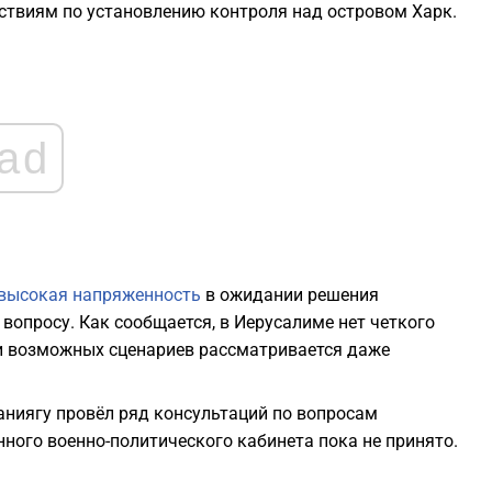
2
ствиям по установлению контроля над островом Харк.
2
2
ad
2
2
 высокая напряженность
в ожидании решения
опросу. Как сообщается, в Иерусалиме нет четкого
и возможных сценариев рассматривается даже
1
аниягу провёл ряд консультаций по вопросам
1
нного военно-политического кабинета пока не принято.