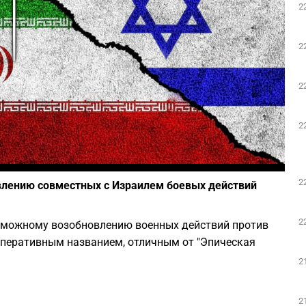
2
Play
2
2
2
Фото: Depositphotos
2
влению совместных с Израилем боевых действий
2
озможному возобновлению военных действий против
оперативным названием, отличным от "Эпическая
2
2