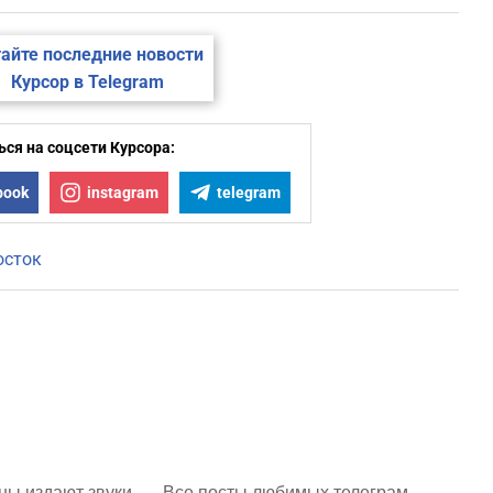
айте последние новости
Курсор в Telegram
ся на соцсети Курсора:
book
instagram
telegram
осток
ы издают звуки
Все посты любимых телеграм