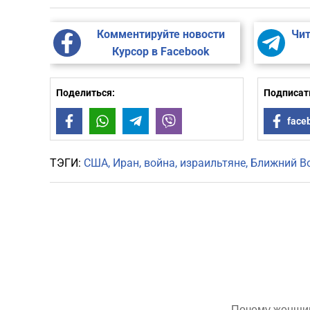
Комментируйте новости
Чит
Курсор в Facebook
Поделиться:
Подписать
Facebook
WhatsApp
Telegram
Viber
face
ТЭГИ:
США
Иран
война
израильтяне
Ближний В
Почему женщин