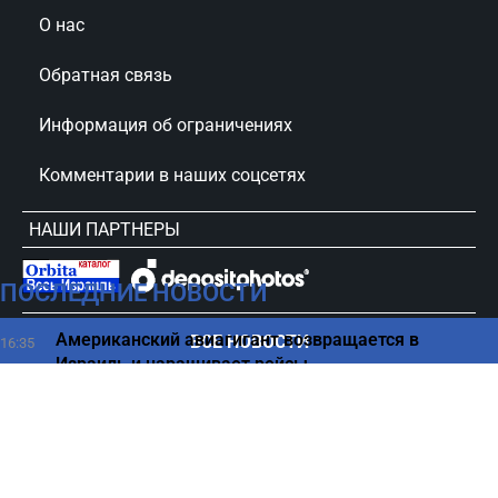
О нас
Обратная связь
Информация об ограничениях
Комментарии в наших соцсетях
НАШИ ПАРТНЕРЫ
ПОСЛЕДНИЕ НОВОСТИ
сursorinfo.co.il © Все права защищены
Американский авиагигант возвращается в
ВСЕ НОВОСТИ
16:35
Израиль и наращивает рейсы
Какие ошибки на кухне делают вашу еду
16:25
невкусной
20 тысяч солдат готовы действовать - Турция
16:11