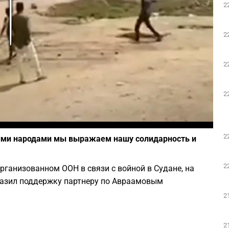
2
Play
2
2
2
Фото: скриншот из Youtube
2
ими народами мы выражаем нашу солидарность и
2
рганизованном ООН в связи с войной в Судане, на
разил поддержку партнеру по Авраамовым
2
2