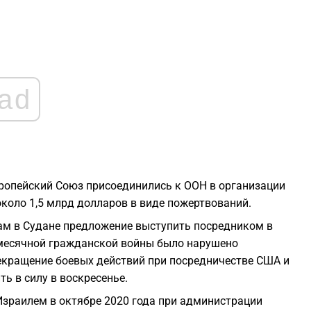
2
2
2
ad
2
2
Европейский Союз присоединились к ООН в организации
около 1,5 млрд долларов в виде пожертвований.
1
м в Судане предложение выступить посредником в
хмесячной гражданской войны было нарушено
рекращение боевых действий при посредничестве США и
1
ь в силу в воскресенье.
Израилем в октябре 2020 года при администрации