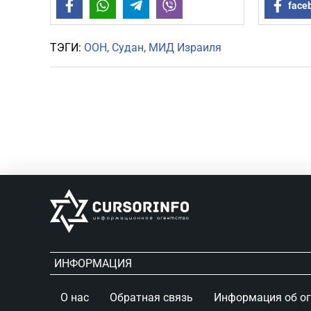
Facebook
WhatsApp
Telegram
Viber
face
ТЭГИ:
ООН
Судан
МИД Израиля
ИНФОРМАЦИЯ
О нас
Обратная связь
Информация об о