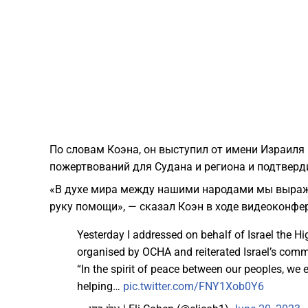
По словам Коэна, он выступил от имени Израиля
пожертвований для Судана и региона и подтверд
«В духе мира между нашими народами мы выраж
руку помощи», — сказал Коэн в ходе видеоконфе
Yesterday I addressed on behalf of Israel the H
organised by OCHA and reiterated Israel’s comm
“In the spirit of peace between our peoples, we 
helping…
pic.twitter.com/FNY1Xob0Y6