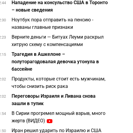
Нападение на консульство США в Торонто
2:44
– новые сведения
Ноутбук пора отправить на пенсию -
2:30
названы главные признаки
Верните деньги — Битуах Леуми раскрыл
2:23
хитрую схему с компенсациями
Трагедия в Ашкелоне –
2:15
полуторагодовалая девочка утонула в
бассейне
Продукты, которые стоит есть мужчинам,
2:02
чтобы снизить риск рака
Переговоры Израиля и Ливана снова
2:02
зашли в тупик
В Сирии прогремел мощный взрыв, много
1:54
жертв (ВИДЕО)
Иран решил ударить по Израилю и США
1:50