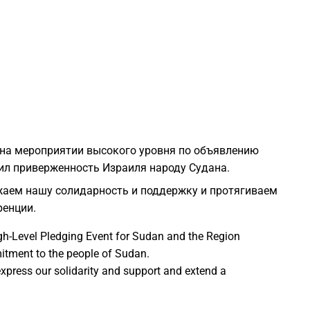
2
2
2
 на мероприятии высокого уровня по объявлению
2
ил приверженность Израиля народу Судана.
аем нашу солидарность и поддержку и протягиваем
2
ренции.
igh-Level Pledging Event for Sudan and the Region
2
itment to the people of Sudan.
express our solidarity and support and extend a
2