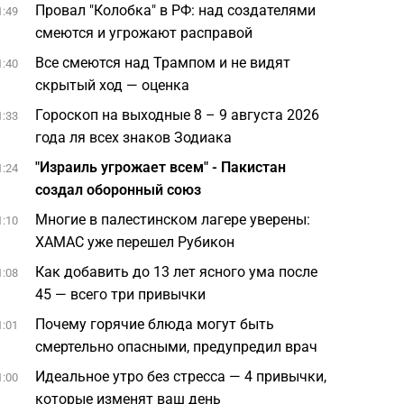
Провал "Колобка" в РФ: над создателями
1:49
смеются и угрожают расправой
Все смеются над Трампом и не видят
1:40
скрытый ход — оценка
Гороскоп на выходные 8 – 9 августа 2026
1:33
года ля всех знаков Зодиака
"Израиль угрожает всем" - Пакистан
1:24
создал оборонный союз
Многие в палестинском лагере уверены:
1:10
ХАМАС уже перешел Рубикон
Как добавить до 13 лет ясного ума после
1:08
45 — всего три привычки
Почему горячие блюда могут быть
1:01
смертельно опасными, предупредил врач
Идеальное утро без стресса — 4 привычки,
1:00
которые изменят ваш день