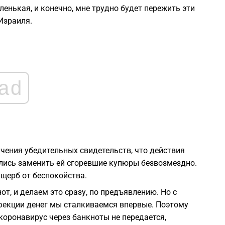
енькая, и конечно, мне трудно будет пережить эти
1
Израиля.
1
1
ad
1
1
чения убедительных свидетельств, что действия
0
лись заменить ей сгоревшие купюры безвозмездно.
ущерб от беспокойства.
0
т, и делаем это сразу, по предъявлению. Но с
екции денег мы сталкиваемся впервые. Поэтому
оронавирус через банкноты не передается,
0