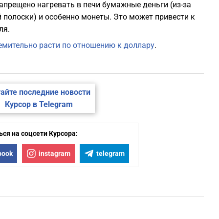
апрещено нагревать в печи бумажные деньги (из-за
полоски) и особенно монеты. Это может привести к
0
ля.
емительно расти по отношению к доллару
.
0
0
айте последние новости
Курсор в Telegram
0
ся на соцсети Курсора:
0
book
instagram
telegram