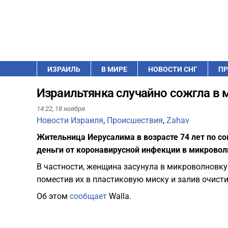
ИЗРАИЛЬ
В МИРЕ
НОВОСТИ СНГ
ПР
Израильтянка случайно сожгла в 
14:22,
18 ноября
Новости Израиля
,
Происшествия
,
Zahav
Жительница Иерусалима в возрасте 74 лет по с
деньги от коронавирусной инфекции в микровол
В частности, женщина засунула в микроволновку
поместив их в пластиковую миску и залив очисти
Об этом
сообщает
Walla.