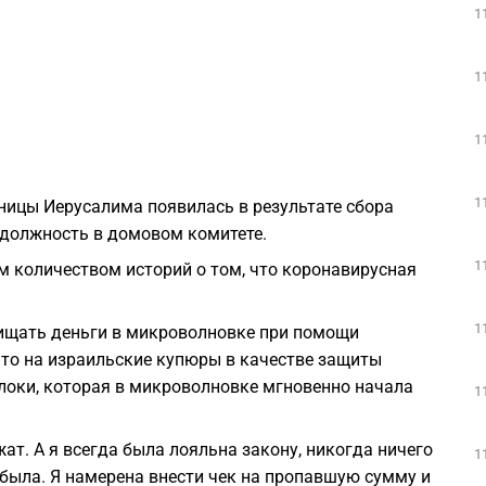
1
1
1
1
ьницы Иерусалима появилась в результате сбора
 должность в домовом комитете.
1
 количеством историй о том, что коронавирусная
1
ищать деньги в микроволновке при помощи
 что на израильские купюры в качестве защиты
локи, которая в микроволновке мгновенно начала
1
ат. А я всегда была лояльна закону, никогда ничего
1
 была. Я намерена внести чек на пропавшую сумму и