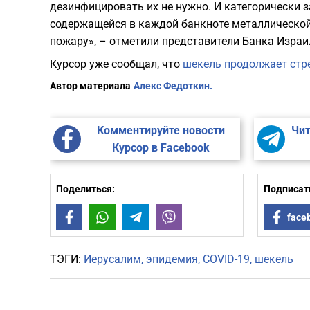
дезинфицировать их не нужно. И категорически з
содержащейся в каждой банкноте металлической 
пожару», – отметили представители Банка Израи
Курсор уже сообщал, что
шекель продолжает стр
Автор материала
Алекс Федоткин.
Комментируйте новости
Чит
Курсор в Facebook
Поделиться:
Подписать
Facebook
WhatsApp
Telegram
Viber
face
ТЭГИ:
Иерусалим
эпидемия
COVID-19
шекель