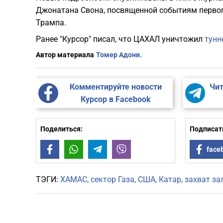
Джонатана Свона, посвященной событиям первог
Трампа.
Ранее "Курсор" писал, что ЦАХАЛ уничтожил
тунн
Автор материала
Томер Адони.
Комментируйте новости
Чит
Курсор в Facebook
Поделиться:
Подписать
Facebook
WhatsApp
Telegram
Viber
face
ТЭГИ:
ХАМАС
сектор Газа
США
Катар
захват з