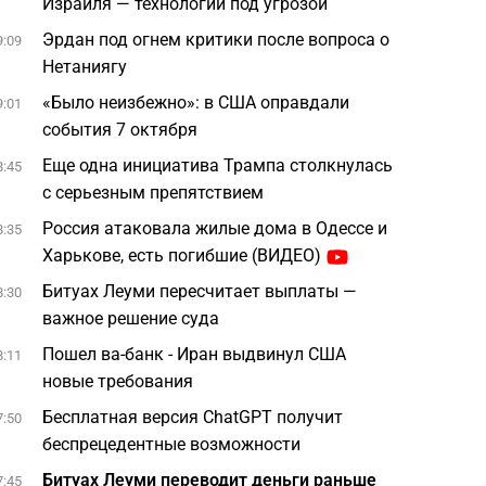
Израиля — технологии под угрозой
Эрдан под огнем критики после вопроса о
9:09
Нетаниягу
«Было неизбежно»: в США оправдали
9:01
события 7 октября
Еще одна инициатива Трампа столкнулась
8:45
с серьезным препятствием
Россия атаковала жилые дома в Одессе и
8:35
Харькове, есть погибшие (ВИДЕО)
Битуах Леуми пересчитает выплаты —
8:30
важное решение суда
Пошел ва-банк - Иран выдвинул США
8:11
новые требования
Бесплатная версия ChatGPT получит
7:50
беспрецедентные возможности
Битуах Леуми переводит деньги раньше
7:45