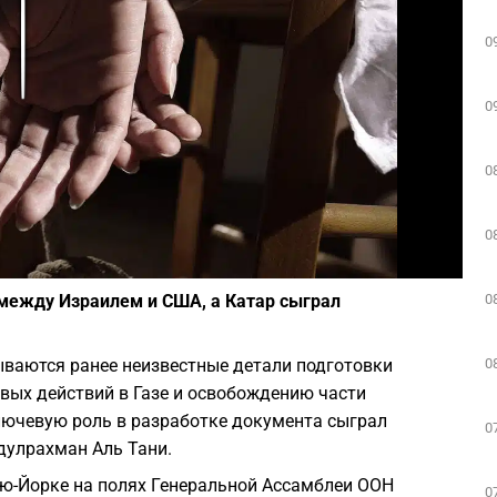
Play
0
0
0
0
Фото: depositphotos.com
0
между Израилем и США, а Катар сыграл
0
ываются ранее неизвестные детали подготовки
вых действий в Газе и освобождению части
ючевую роль в разработке документа сыграл
0
дулрахман Аль Тани.
ью-Йорке на полях Генеральной Ассамблеи ООН
0