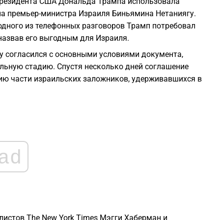
президента США Дональда Трампа использовала
0
а премьер-министра Израиля Биньямина Нетаниягу.
одного из телефонных разговоров Трамп потребовал
0
назвав его выгодным для Израиля.
ягу согласился с основными условиями документа,
0
льную стадию. Спустя несколько дней соглашение
нию части израильских заложников, удерживавшихся в
0
2
ad
2
истов The New York Times Мэгги Хаберман и