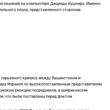
соглашения на компьютере Джареда Кушнера. Именно
ательного плана, представленного сторонам
0
0
0
0
0
е серьезного кризиса между Вашингтоном и
дара Израиля по высокопоставленным представителям
0
 резкую реакцию посредников, а американские
ли, что были поставлены перед фактом
0