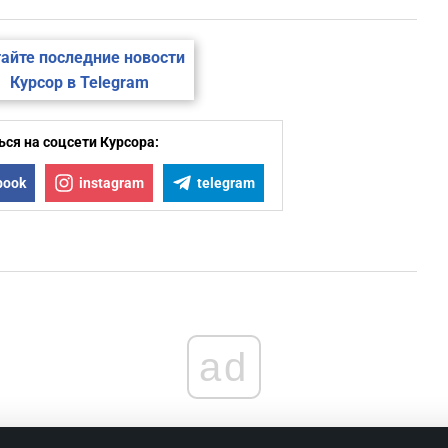
айте последние новости
Курсор в Telegram
ся на соцсети Курсора:
book
instagram
telegram
ad