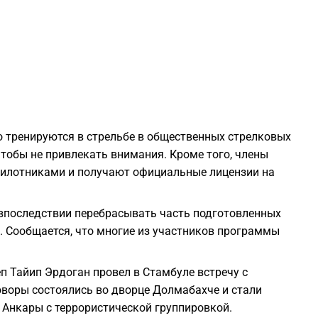
1
1
1
о тренируются в стрельбе в общественных стрелковых
1
чтобы не привлекать внимания. Кроме того, члены
пилотниками и получают официальные лицензии на
1
впоследствии перебрасывать часть подготовленных
1
. Сообщается, что многие из участников программы
1
п Тайип Эрдоган провел в Стамбуле встречу с
воры состоялись во дворце Долмабахче и стали
Анкары с террористической группировкой.
1