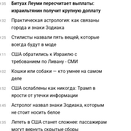
Битуах Леуми пересчитает выплаты:
9:35
израильтянин получит крупную доплату
Практическая астрология: как связаны
9:32
города и знаки Зодиака
Стилисты назвали пять вещей, которые
9:25
всегда будут в моде
США обратились к Израилю с
9:11
требованием по Ливану - СМИ
Кошки или собаки — кто умнее на самом
9:02
деле
США ослаблены как никогда: Трамп в
8:52
ярости от утечки информации
Астролог назвал знаки Зодиака, которым
8:45
не стоит носить белое
Лететь в США станет сложнее: пассажирам
8:35
могут вернуть скрытые сборы