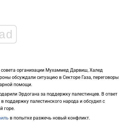
1
1
ad
1
1
 совета организации Мухаммед Дарвиш, Халед
роны обсуждали ситуацию в Секторе Газа, переговоры
1
тарной помощи.
дарили Эрдогана за поддержку палестинцев. В ответ
в поддержку палестинского народа и обсудил с
й горе.
аиль
в попытке разжечь новый конфликт.