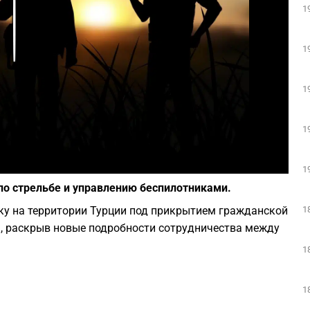
1
Play
1
1
1
Фото: depositphotos.com
1
по стрельбе и управлению беспилотниками.
1
у на территории Турции под прикрытием гражданской
1, раскрыв новые подробности сотрудничества между
1
1