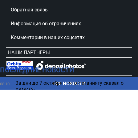
Обратная связь
Информация об ограничениях
Комментарии в наших соцсетях
НАШИ ПАРТНЕРЫ
ПОСЛЕДНИЕ НОВОСТИ
сursorinfo.co.il © Все права защищены
За дни до 7 октября — что Нетаниягу сказал о
ВСЕ НОВОСТИ
08:10
ХАМАСе
Хизбалла снова грубо нарушила перемирие в
07:50
Ливане - подробности
Цвет языка может предупреждать об опасных
07:45
болезнях - врачи