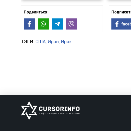
Поделиться:
Подписать
Facebook
WhatsApp
Telegram
Viber
face
ТЭГИ:
США
Иран
Ирак