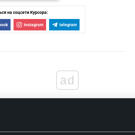
ся на соцсети Курсора:
0
book
instagram
telegram
0
0
0
ad
0