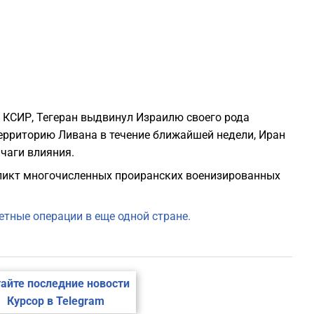
0
0
0
 КСИР, Тегеран выдвинул Израилю своего рода
территорию Ливана в течение ближайшей недели, Иран
0
чаги влияния.
фликт многочисленных проиранских военизированных
0
етные операции в еще одной стране.
0
0
айте последние новости
Курсор в Telegram
0