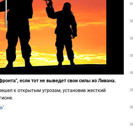
0
Play
0
0
0
Фото: depositphotos.com
0
ронта", если тот не выведет свои силы из Ливана.
0
решел к открытым угрозам, установив жесткий
гионе.
0
в".
0