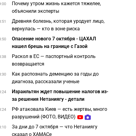
Почему утром жизнь кажется тяжелее,
9:00
объяснили эксперты
Древняя болезнь, которая уродует лицо,
8:51
вернулась — кто в зоне риска
Опасение нового 7 октября - ЦАХАЛ
8:50
нашел брешь на границе с Газой
Раскол в ЕС — паспортный контроль
8:38
возвращается
Как распознать деменцию за годы до
8:30
диагноза, рассказали ученые
Израильтян ждет повышение налогов из-
8:24
за решения Нетаниягу - детали
РФ атаковала Киев — есть жертвы, много
8:24
разрушений (ФОТО, ВИДЕО)
За дни до 7 октября — что Нетаниягу
8:10
сказал о ХАМАСе