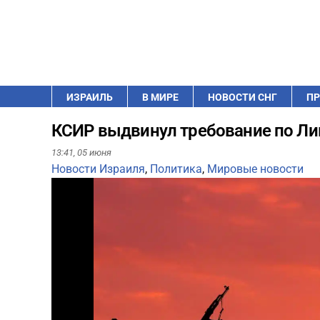
ИЗРАИЛЬ
В МИРЕ
НОВОСТИ СНГ
ПР
КСИР выдвинул требование по Лив
13:41,
05 июня
Новости Израиля
,
Политика
,
Мировые новости