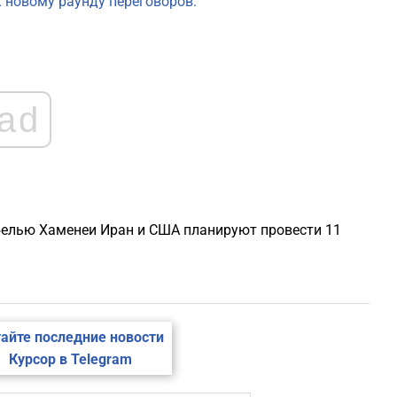
к новому раунду переговоров.
1
1
ad
1
1
ибелью Хаменеи Иран и США планируют провести 11
1
айте последние новости
Курсор в Telegram