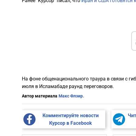
Ранее "Курсор" писал, что
Иран и США готовятся 
На фоне общенационального траура в связи с г
июля в Исламабаде раунд переговоров.
Автор материала
Макс Флэир.
Комментируйте новости
Чит
Курсор в Facebook