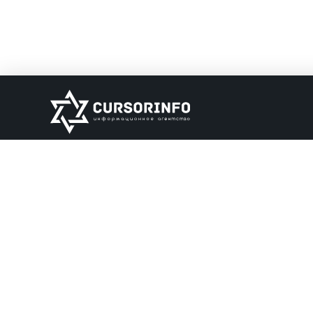
ИНФОРМАЦИЯ
О нас
Обратная связь
Информация об о
НАШИ ПАРТНЕРЫ
сursorinfo.co.il © Все права защищены