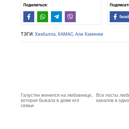
Поделиться:
Подписать
Facebook
WhatsApp
Telegram
Viber
face
ТЭГИ:
Хизбалла
ХАМАС
Али Хаменеи
Галустян женился на любовнице,
Все посты люб
которая бывала в доме его
каналов в одно
семьи