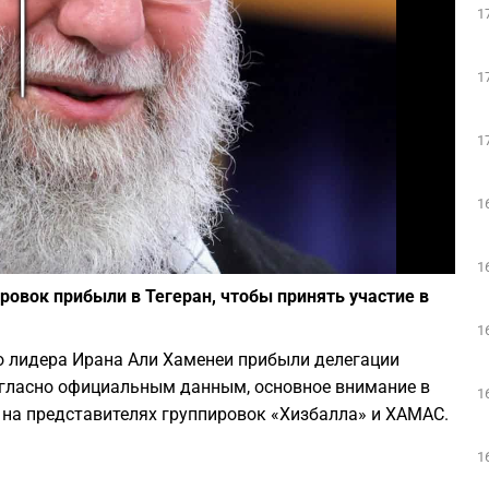
1
Play
1
1
1
Фото: Википедия
1
вок прибыли в Тегеран, чтобы принять участие в
1
 лидера Ирана Али Хаменеи прибыли делегации
огласно официальным данным, основное внимание в
1
 на представителях группировок «Хизбалла» и ХАМАС.
1