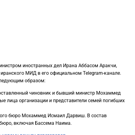
1
1
1
1
 министром иностранных дел Ирана Аббасом Аракчи,
иранского МИД в его официальном Telegram-канале.
1
следующим образом:
оставленный чиновник и бывший министр Мохаммед
1
ые лица организации и представители семей погибших
1
кого бюро Мохаммед Исмаил Дарвиш. В состав
 бюро, включая Бассема Наима.
1