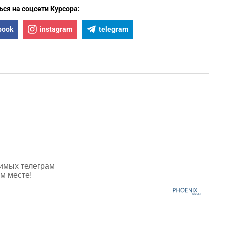
ся на соцсети Курсора:
book
instagram
telegram
имых телеграм
м месте!