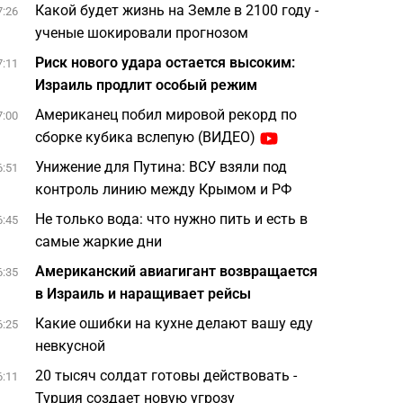
Какой будет жизнь на Земле в 2100 году -
7:26
ученые шокировали прогнозом
Риск нового удара остается высоким:
7:11
Израиль продлит особый режим
Американец побил мировой рекорд по
7:00
сборке кубика вслепую (ВИДЕО)
Унижение для Путина: ВСУ взяли под
6:51
контроль линию между Крымом и РФ
Не только вода: что нужно пить и есть в
6:45
самые жаркие дни
Американский авиагигант возвращается
6:35
в Израиль и наращивает рейсы
Какие ошибки на кухне делают вашу еду
6:25
невкусной
20 тысяч солдат готовы действовать -
6:11
Турция создает новую угрозу