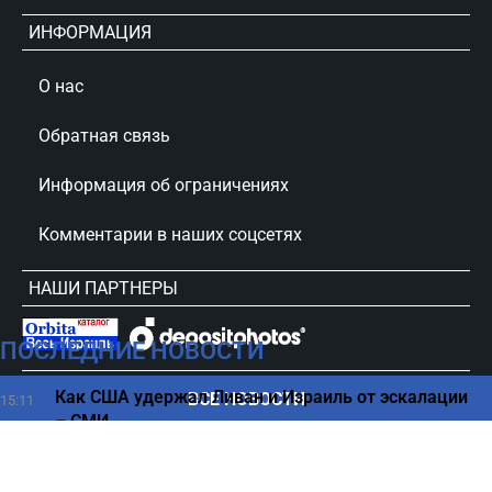
ИНФОРМАЦИЯ
О нас
Обратная связь
Информация об ограничениях
Комментарии в наших соцсетях
НАШИ ПАРТНЕРЫ
ПОСЛЕДНИЕ НОВОСТИ
сursorinfo.co.il © Все права защищены
Как США удержал Ливан и Израиль от эскалации
ВСЕ НОВОСТИ
15:11
– СМИ
Начинается "денежная полоса": какие знаки
15:00
Зодиака скоро сорвут куш