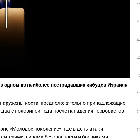
2
Play
2
2
2
Фото: Pixabay
2
 в одном из наиболее пострадавших кибуцев Израиля
2
обнаружены кости, предположительно принадлежащие
 два с половиной года после нападения террористов
2
оне «Молодое поколение», где в день атаки
2
жителями, силами безопасности и боевиками