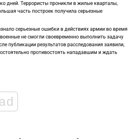
2
ко дней. Террористы проникли в жилые кварталы,
ольшая часть построек получила серьезные
2
знало серьезные ошибки в действиях армии во время
о военные не смогли своевременно выполнить задачу
2
осле публикации результатов расследования заявили,
мостоятельно противостоять нападавшим и ждать
2
1
1
ad
1