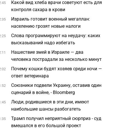
Какой вид хлеба врачи советуют есть для
2:45
контроля сахара в крови
Израиль готовит военный мегаплан:
2:35
населению грозят новые налоги
Слова программируют на неудачу: каких
2:25
высказываний надо избегать
Нашествие змей в Израиле — два
2:11
человека пострадали за несколько минут
Почему кошки будят хозяев среди ночи —
2:02
ответ ветеринара
Союзники подвели Украину, оставив один
1:52
сценарий в войне, - Bloomberg
Люди, родившиеся в эти дни, имеют
1:45
наибольшие шансы разбогатеть
Трамп получил неприятный сюрприз - суд
1:35
вмешался в его большой проект