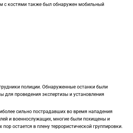
ом с костями также был обнаружен мобильный
2
2
2
2
2
отрудники полиции. Обнаруженные останки были
ны для проведения экспертизы и установления
2
аиболее сильно пострадавших во время нападения
2
елей и военнослужащих, многие были похищены и
х пор остается в плену террористической группировки.