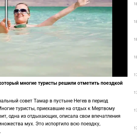
1
Play
1
1
1
Фото: depositphotos.com
1
который многие туристы решили отметить поездкой
1
альный совет Тамар в пустыне Негев в период
Многие туристы, приехавшие на отдых к Мертвому
1
ит, одна из отдыхающих, описала свои впечатления
 множества мух. Это испортило всю поездку,
1
.