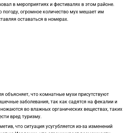
вовал в мероприятиях и фестивалях в этом районе.
1
 погоду, огромное количество мух мешает им
тавляя оставаться в номерах.
1
1
1
1
 объясняет, что комнатные мухи присутствуют
1
ишечные заболевания, так как садятся на фекалии и
множаются во влажных органических веществах, таких
1
ести вред туризму.
етив, что ситуация усугубляется из-за изменений
1