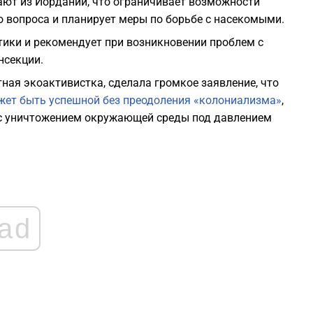
ают из Иордании, что ограничивает возможности
о вопроса и планирует меры по борьбе с насекомыми.
1
ики и рекомендует при возникновении проблем с
нсекции.
1
стная экоактивистка, сделала громкое заявление, что
жет быть успешной без преодоления «колониализма»
,
1
н с уничтожением окружающей среды под давлением
1
1
ad