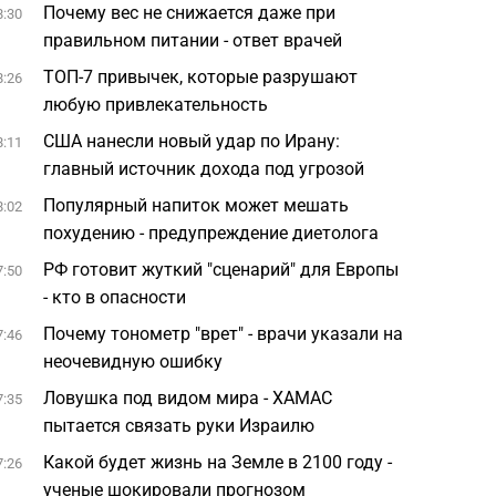
Почему вес не снижается даже при
8:30
правильном питании - ответ врачей
ТОП-7 привычек, которые разрушают
8:26
любую привлекательность
США нанесли новый удар по Ирану:
8:11
главный источник дохода под угрозой
Популярный напиток может мешать
8:02
похудению - предупреждение диетолога
РФ готовит жуткий "сценарий" для Европы
7:50
- кто в опасности
Почему тонометр "врет" - врачи указали на
7:46
неочевидную ошибку
Ловушка под видом мира - ХАМАС
7:35
пытается связать руки Израилю
Какой будет жизнь на Земле в 2100 году -
7:26
ученые шокировали прогнозом