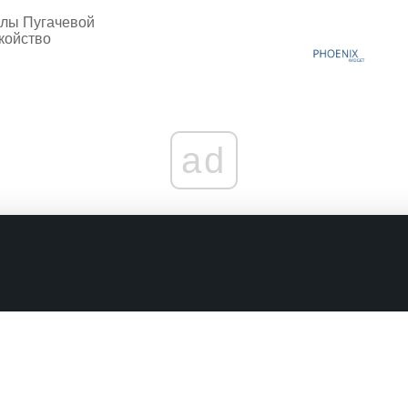
лы Пугачевой
койство
ad
граничениях
Комментарии в наших соцсетях