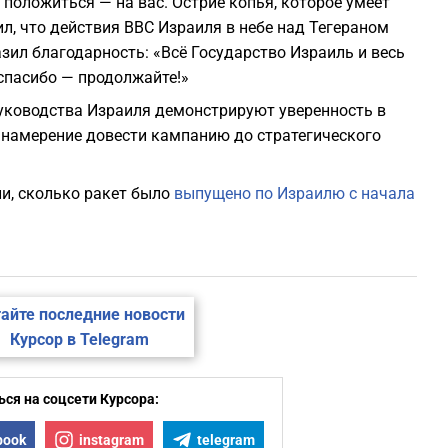
о положиться — на вас. Остриё копья, которое умеет
ил, что действия ВВС Израиля в небе над Тегераном
зил благодарность: «Всё Государство Израиль и весь
 спасибо — продолжайте!»
уководства Израиля демонстрируют уверенность в
намерение довести кампанию до стратегического
ли, сколько ракет было
выпущено по Израилю с начала
айте последние новости
Курсор в Telegram
ся на соцсети Курсора:
book
instagram
telegram