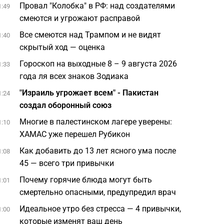
Провал "Колобка" в РФ: над создателями
1:49
смеются и угрожают расправой
Все смеются над Трампом и не видят
1:40
скрытый ход — оценка
Гороскоп на выходные 8 – 9 августа 2026
1:33
года ля всех знаков Зодиака
"Израиль угрожает всем" - Пакистан
1:24
создал оборонный союз
Многие в палестинском лагере уверены:
1:10
ХАМАС уже перешел Рубикон
Как добавить до 13 лет ясного ума после
1:08
45 — всего три привычки
Почему горячие блюда могут быть
1:01
смертельно опасными, предупредил врач
Идеальное утро без стресса — 4 привычки,
1:00
которые изменят ваш день