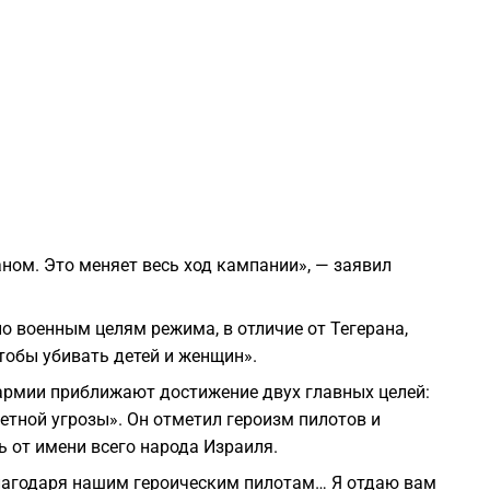
1
1
1
1
ном. Это меняет весь ход кампании», — заявил
1
о военным целям режима, в отличие от Тегерана,
0
тобы убивать детей и женщин».
 армии приближают достижение двух главных целей:
0
етной угрозы». Он отметил героизм пилотов и
 от имени всего народа Израиля.
0
благодаря нашим героическим пилотам… Я отдаю вам