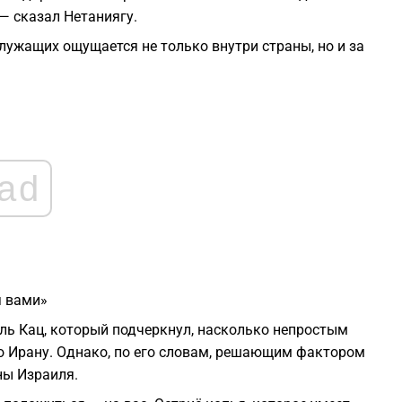
 — сказал Нетаниягу.
0
лужащих ощущается не только внутри страны, но и за
0
0
ad
0
0
я вами»
ль Кац, который подчеркнул, насколько непростым
о Ирану. Однако, по его словам, решающим фактором
ны Израиля.