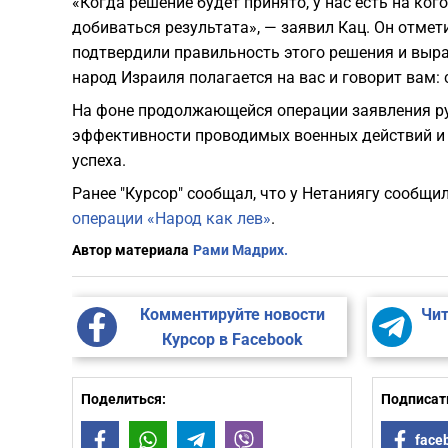
«Когда решение будет принято, у нас есть на ког
добиваться результата», — заявил Кац. Он отмет
подтвердили правильность этого решения и выра
народ Израиля полагается на вас и говорит вам:
На фоне продолжающейся операции заявления р
эффективности проводимых военных действий и 
успеха.
Ранее "Курсор" сообщал, что у Нетаниягу сообщи
операции «Народ как лев»
.
Автор материала
Рами Мадрих.
Комментируйте новости
Чит
Курсор в Facebook
Поделиться:
Подписать
Facebook
WhatsApp
Telegram
Viber
face