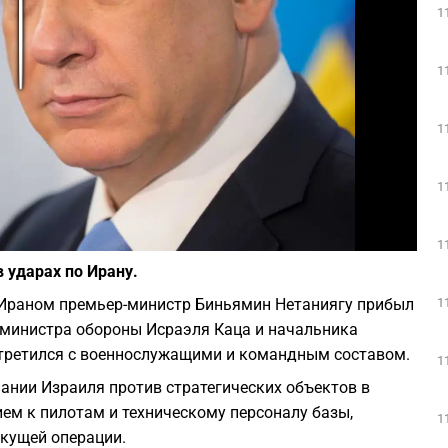
1
Play
1
1
1
Фото: depositphotos.com
1
 ударах по Ирану.
1
 Ираном премьер-министр Биньямин Нетаниягу прибыл
 министра обороны Исраэля Каца и начальника
стретился с военнослужащими и командным составом.
1
ании Израиля против стратегических объектов в
ием к пилотам и техническому персоналу базы,
1
екущей операции.