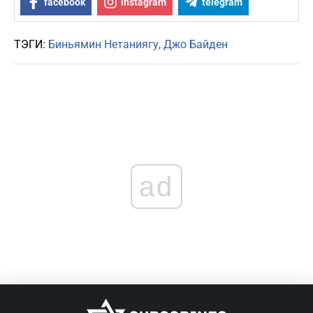
facebook
instagram
telegram
ТЭГИ:
Биньямин Нетаниягу
Джо Байден
ad