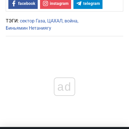
facebook
instagram
telegram
ТЭГИ:
сектор Газа
ЦАХАЛ
война
Биньямин Нетаниягу
ad