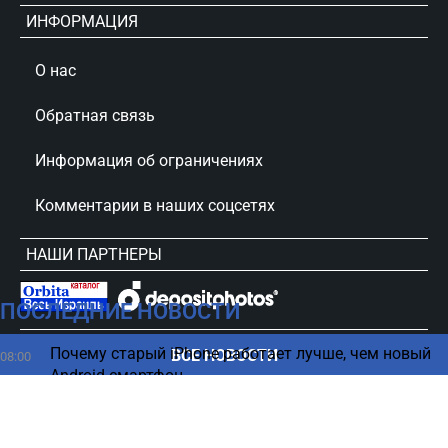
ИНФОРМАЦИЯ
О нас
Обратная связь
Информация об ограничениях
Комментарии в наших соцсетях
НАШИ ПАРТНЕРЫ
ПОСЛЕДНИЕ НОВОСТИ
сursorinfo.co.il © Все права защищены
Почему старый iPhone работает лучше, чем новый
ВСЕ НОВОСТИ
08:00
Android-смартфон
Гибель резервистов ЦАХАЛа на юге Ливана –
07:40
названы имена (ФОТО)