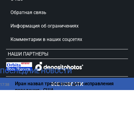
Обратная связь
Информация об ограничениях
Комментарии в наших соцсетях
НАШИ ПАРТНЕРЫ
ПОСЛЕДНИЕ НОВОСТИ
сursorinfo.co.il © Все права защищены
Иран назвал требования для «исправления
ВСЕ НОВОСТИ
17:38
поведения» США
Рак Джо Байдена дал новые метастазы: сын не
17:23
сдержал слез
Сирия разоружает ополченцев и посылает
17:12
позитивный сигнал Израилю – СМИ